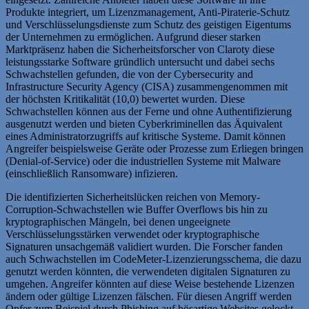
Produkte integriert, um Lizenzmanagement, Anti-Piraterie-Schutz
und Verschlüsselungsdienste zum Schutz des geistigen Eigentums
der Unternehmen zu ermöglichen. Aufgrund dieser starken
Marktpräsenz haben die Sicherheitsforscher von Claroty diese
leistungsstarke Software gründlich untersucht und dabei sechs
Schwachstellen gefunden, die von der Cybersecurity and
Infrastructure Security Agency (CISA) zusammengenommen mit
der höchsten Kritikalität (10,0) bewertet wurden. Diese
Schwachstellen können aus der Ferne und ohne Authentifizierung
ausgenutzt werden und bieten Cyberkriminellen das Äquivalent
eines Administratorzugriffs auf kritische Systeme. Damit können
Angreifer beispielsweise Geräte oder Prozesse zum Erliegen bringen
(Denial-of-Service) oder die industriellen Systeme mit Malware
(einschließlich Ransomware) infizieren.
Die identifizierten Sicherheitslücken reichen von Memory-
Corruption-Schwachstellen wie Buffer Overflows bis hin zu
kryptographischen Mängeln, bei denen ungeeignete
Verschlüsselungsstärken verwendet oder kryptographische
Signaturen unsachgemäß validiert wurden. Die Forscher fanden
auch Schwachstellen im CodeMeter-Lizenzierungsschema, die dazu
genutzt werden könnten, die verwendeten digitalen Signaturen zu
umgehen. Angreifer könnten auf diese Weise bestehende Lizenzen
ändern oder gültige Lizenzen fälschen. Für diesen Angriff werden
Opfer zum Beispiel durch Phishing auf bösartige Websites gelockt,