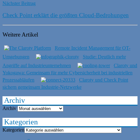
Nächster Beitrag
Check Point erklärt die größten Cloud-Bedrohungen
Weitere Artikel
Remote Incident Management für OT-
Umgebungen
Studie: Deutlich mehr
Angriffe auf Industrieunternehmen
Claroty und
Yokogawa: Gemeinsam für mehr Cybersicherheit bei industriellen
Prozessabläufen
Claroty und Check Point
sichern gemeinsam Industrie-Netzwerke
Archiv
Archiv
Kategorien
Kategorien