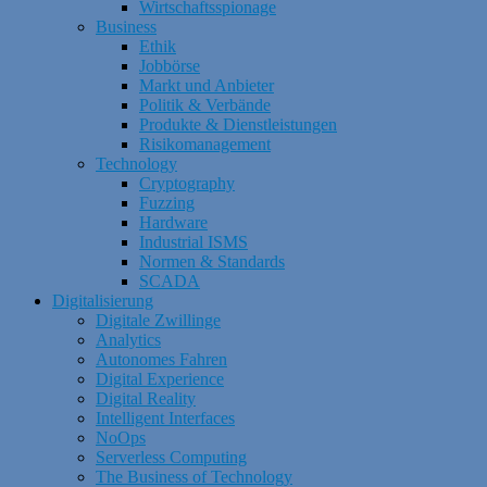
Wirtschaftsspionage
Business
Ethik
Jobbörse
Markt und Anbieter
Politik & Verbände
Produkte & Dienstleistungen
Risikomanagement
Technology
Cryptography
Fuzzing
Hardware
Industrial ISMS
Normen & Standards
SCADA
Digitalisierung
Digitale Zwillinge
Analytics
Autonomes Fahren
Digital Experience
Digital Reality
Intelligent Interfaces
NoOps
Serverless Computing
The Business of Technology