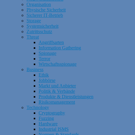
Organisation
Physische Sicherheit
Sicherer IT-Betrieb
Storage
Systemsicherheit
Zutrittsschutz
Threat
Angriffsarten
Information Gathering
Spionage
Terror
Wirtschaftsspionage
Business
Ethik
Jobbörse
Markt und Anbieter
Politik & Verbände
Produkte & Dienstleistungen
Risikomanagement
Technology
Cryptography
Fuzzing
Hardware
Industrial ISMS
Normen & Standards