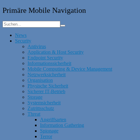
Primäre Mobile Navigation
News
Security
Antivirus
Application & Host Security
Endpoint Security
Informationssicherheit
Mobile Computing & Device Management
Netzwerksicherheit
Organisation
Physische Sicherheit
Sicherer IT-Betrieb
Storage
Systemsicherheit
Zutrittsschutz
Threat
Angriffsarten
Information Gathering
Spionage
Terror