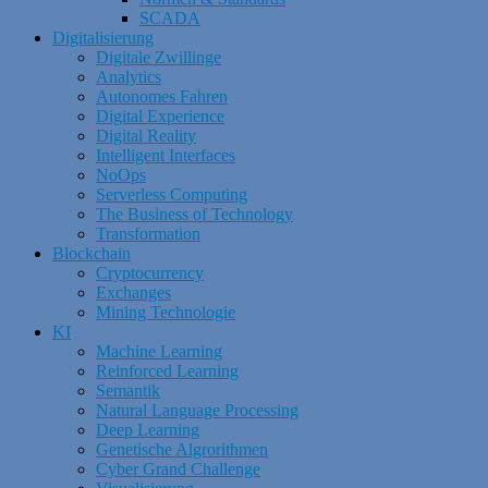
SCADA
Digitalisierung
Digitale Zwillinge
Analytics
Autonomes Fahren
Digital Experience
Digital Reality
Intelligent Interfaces
NoOps
Serverless Computing
The Business of Technology
Transformation
Blockchain
Cryptocurrency
Exchanges
Mining Technologie
KI
Machine Learning
Reinforced Learning
Semantik
Natural Language Processing
Deep Learning
Genetische Algrorithmen
Cyber Grand Challenge