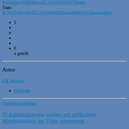
Industrial ISMS
News
SCADA
Security
Threat
Tags:
ICS
OT-Security
OT-Sicherheit
Schwachstellen
Vulnerabilities
5
0
x geteilt
Autor
CR Security
Webseite
Vorheriger Beitrag
IT-Administratoren werden mit gefälschten
Warnhinweisen ins Visier genommen