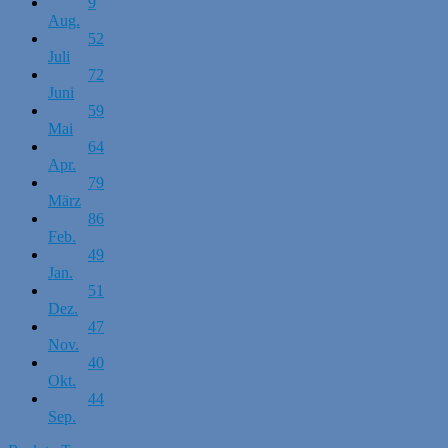
9
Aug.
52
Juli
72
Juni
59
Mai
64
Apr.
79
März
86
Feb.
49
Jan.
51
Dez.
47
Nov.
40
Okt.
44
Sep.