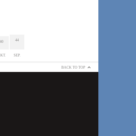
44
40
KT.
SEP.
BACK TO TOP