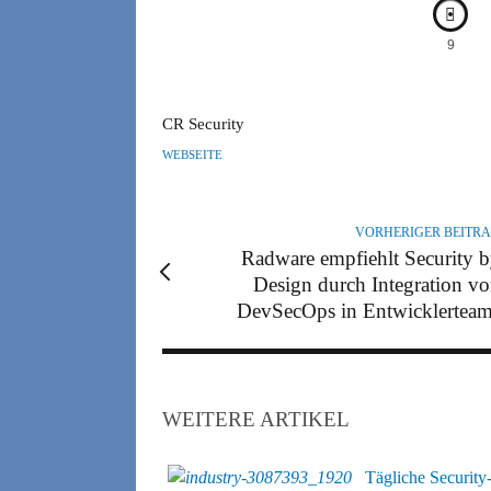
9
A
CR Security
U
WEBSEITE
T
O
R
VORHERIGER BEITR
Radware empfiehlt Security 
Design durch Integration v
DevSecOps in Entwicklertea
WEITERE ARTIKEL
Tägliche Securit