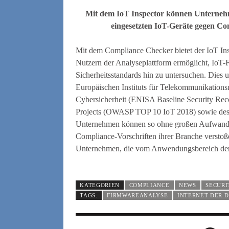
Mit dem IoT Inspector können Unternehm
eingesetzten IoT-Geräte gegen Co
Mit dem Compliance Checker bietet der IoT Insp
Nutzern der Analyseplattform ermöglicht, IoT-F
Sicherheitsstandards hin zu untersuchen. Dies u
Europäischen Instituts für Telekommunikation
Cybersicherheit (ENISA Baseline Security Rec
Projects (OWASP TOP 10 IoT 2018) sowie des
Unternehmen können so ohne großen Aufwand fe
Compliance-Vorschriften ihrer Branche verstoß
Unternehmen, die vom Anwendungsbereich der N
KATEGORIEN
COMPLIANCE
NEWS
SECURI
TAGS:
FIRMWAREANALYSE
INTERNET DER 