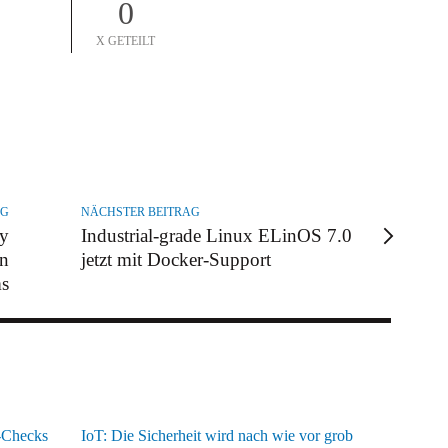
0
X GETEILT
AG
NÄCHSTER BEITRAG
by
Industrial-grade Linux ELinOS 7.0
on
jetzt mit Docker-Support
ms
y-Checks
IoT: Die Sicherheit wird nach wie vor grob