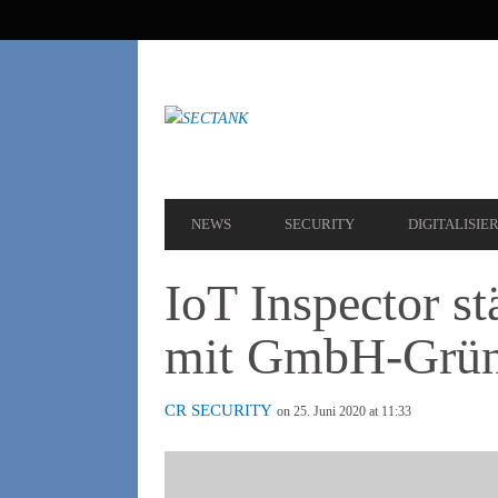
SEKUNDÄRE
NAVIGATION
HAUPT-
NEWS
SECURITY
DIGITALISIE
NAVIGATION
IoT Inspector st
mit GmbH-Grü
CR SECURITY
on 25. Juni 2020 at 11:33