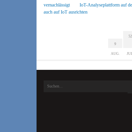
vernachlässigt
IoT-Analyseplattform auf 
auch auf IoT ausrichten
52
9
AUG.
JU