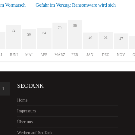
dem Vormarsch
Gefahr im Verzug: Ransomware wird sich
86
79
72
64
59
51
49
47
LI
JUNI
MAI
APR.
MÄRZ
FEB.
JAN.
DEZ.
NOV.
O
SECTANK
Home
Impressum
Über uns
Werben auf SecTank