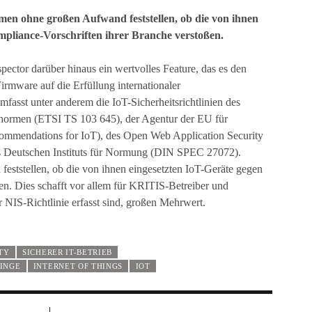
en ohne großen Aufwand feststellen, ob die von ihnen
mpliance-Vorschriften ihrer Branche verstoßen.
ector darüber hinaus ein wertvolles Feature, das es den
irmware auf die Erfüllung internationaler
mfasst unter anderem die IoT-Sicherheitsrichtlinien des
snormen (ETSI TS 103 645), der Agentur der EU für
ommendations for IoT), des Open Web Application Security
 Deutschen Instituts für Normung (DIN SPEC 27072).
ststellen, ob die von ihnen eingesetzten IoT-Geräte gegen
en. Dies schafft vor allem für KRITIS-Betreiber und
IS-Richtlinie erfasst sind, großen Mehrwert.
TY
SICHERER IT-BETRIEB
DINGE
INTERNET OF THINGS
IOT