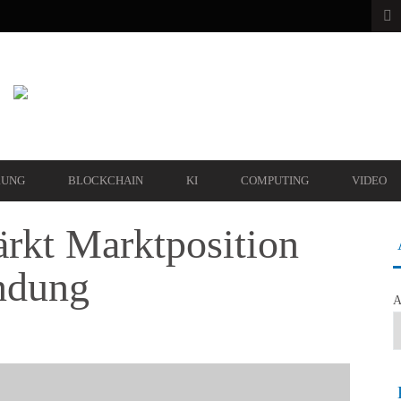
RUNG
BLOCKCHAIN
KI
COMPUTING
VIDEO
ärkt Marktposition
ndung
A