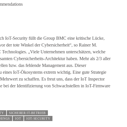
ommendations
eich IoT-Security füllt die Group BMC eine kritische Lücke,
vor der tote Winkel der Cybersicherheit“, so Rainer M.
C Technologies. „Viele Unternehmen unterschätzen, welche
mten Cybersicherheits-Architektur haben. Mehr als 2/3 aller
ellen bzw. das fehlende Management aus. Dieser
au eines IoT-Ökosystems extrem wichtig. Eine gute Strategie
n Mehrwert zu schaffen. Es freut uns, dass der IoT Inspector
e bei der Identifizierung von Schwachstellen in IoT-Firmware
TY
SICHERER IT-BETRIEB
HINGS
IOT
IOT-SECURITY