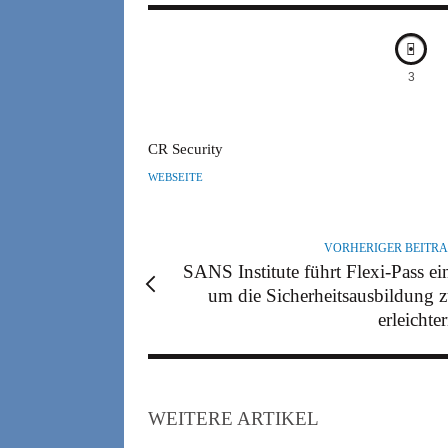
3
A
CR Security
U
WEBSEITE
T
O
R
VORHERIGER BEITR
SANS Institute führt Flexi-Pass ei
um die Sicherheitsausbildung 
erleichte
WEITERE ARTIKEL