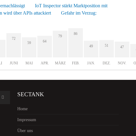
ernachlässigt
IoT Inspector stärkt Marktposition mit
n wird über APIs attackiert
Gefahr im Verzug:
86
79
72
64
59
51
49
47
LI
JUNI
MAI
APR.
MÄRZ
FEB.
JAN.
DEZ.
NOV.
O
SECTANK
Home
Impressum
Über uns