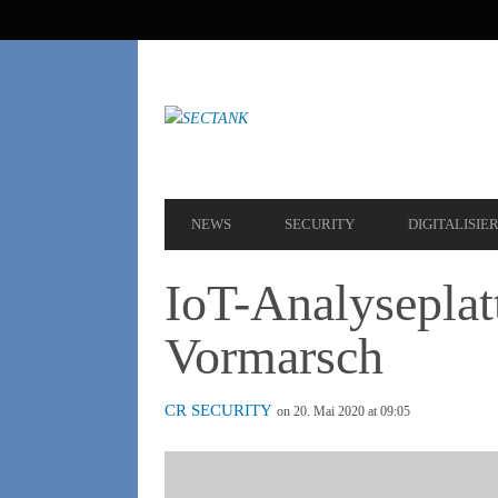
SEKUNDÄRE
NAVIGATION
HAUPT-
NEWS
SECURITY
DIGITALISIE
NAVIGATION
IoT-Analyseplat
Vormarsch
CR SECURITY
on 20. Mai 2020 at 09:05