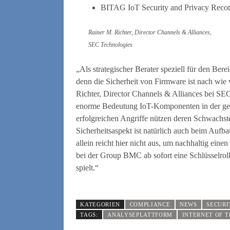
BITAG IoT Security and Privacy Rec
Rainer M. Richter, Director Channels & Alliances,
SEC Technologies
„Als strategischer Berater speziell für den Ber
denn die Sicherheit von Firmware ist nach wie 
Richter, Director Channels & Alliances bei SE
enorme Bedeutung IoT-Komponenten in der gesa
erfolgreichen Angriffe nützen deren Schwachst
Sicherheitsaspekt ist natürlich auch beim Aufb
allein reicht hier nicht aus, um nachhaltig eine
bei der Group BMC ab sofort eine Schlüsselroll
spielt.“
KATEGORIEN
COMPLIANCE
NEWS
SECURI
TAGS:
ANALYSEPLATTFORM
INTERNET OF T