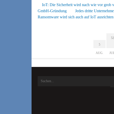
IoT: Die Sicherheit wird nach wie vor grob v
GmbH-Gründung
Jedes dritte Unternehme
Ransomware wird sich auch auf IoT ausrichten
52
5
AUG.
JU