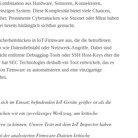
e Kombination aus Hardware, Sensoren, Konnektoren,
zigen System. Diese Komplexität bietet viele Chancen,
nher. Prominente Cyberattacken wie Stuxnet oder Mirai haben
i bereits hinlänglich sichtbar gemacht.
cherheitslücken in IoT-Firmware aus, die die betroffenen
n wie Datendiebstahl oder Netzwerk-Angriffe. Dabei sind
nicht entfernte Debugging-Tools oder SSH Host-Keys eher die
 hat SEC Technologies deshalb ein Tool entwickelt, das es
on Firmware zu automatisieren und eine einzigartige
fen.
 sich im Einsatz befindenden IoT-Geräte größer ist als die
uchen wir ein zuverlässiges Werkzeug, um kritische
eren zu können. Unsere Tests mit dem IoT Inspector haben
nt der analysierten Firmware-Dateien kritische