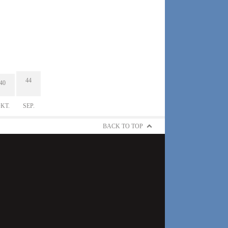
44
40
KT.
SEP.
BACK TO TOP