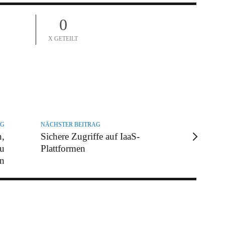
0
X GETEILT
AG
NÄCHSTER BEITRAG
n,
Sichere Zugriffe auf IaaS-
zu
Plattformen
rn