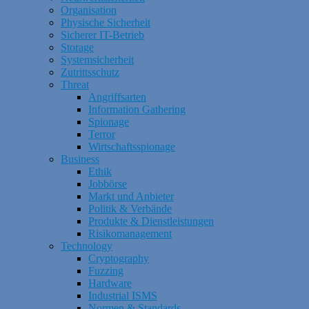
Organisation
Physische Sicherheit
Sicherer IT-Betrieb
Storage
Systemsicherheit
Zutrittsschutz
Threat
Angriffsarten
Information Gathering
Spionage
Terror
Wirtschaftsspionage
Business
Ethik
Jobbörse
Markt und Anbieter
Politik & Verbände
Produkte & Dienstleistungen
Risikomanagement
Technology
Cryptography
Fuzzing
Hardware
Industrial ISMS
Normen & Standards