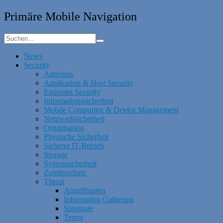
Primäre Mobile Navigation
News
Security
Antivirus
Application & Host Security
Endpoint Security
Informationssicherheit
Mobile Computing & Device Management
Netzwerksicherheit
Organisation
Physische Sicherheit
Sicherer IT-Betrieb
Storage
Systemsicherheit
Zutrittsschutz
Threat
Angriffsarten
Information Gathering
Spionage
Terror