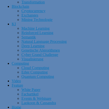
Transformation
Blockchain
Cryptocurrency
Exchanges
Mining Technologie
KI
Machine Learning
Reinforced Learning
Semantik
Natural Language Processing
Deep Learning
Genetische Algrorithmen
Cyber Grand Challenge
Visualisierung
Computing
Cloud Computing
Edge Computing
Quantum Computing
Video
Feature
White Paper
Fachartikel
Events & Webinare
Laokoon & Cassandra
Home