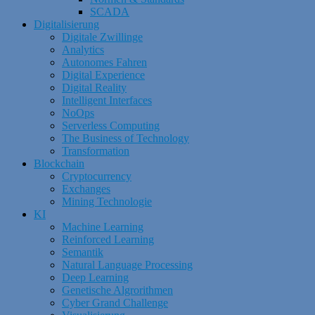
SCADA
Digitalisierung
Digitale Zwillinge
Analytics
Autonomes Fahren
Digital Experience
Digital Reality
Intelligent Interfaces
NoOps
Serverless Computing
The Business of Technology
Transformation
Blockchain
Cryptocurrency
Exchanges
Mining Technologie
KI
Machine Learning
Reinforced Learning
Semantik
Natural Language Processing
Deep Learning
Genetische Algrorithmen
Cyber Grand Challenge