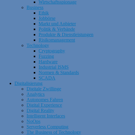
Wirtschaftsspionage
Business
Ethik
Jobbörse
Markt und Anbieter
Politik & Verbände
Produkte & Dienstleistungen
Risikomanagement
Technology
Cryptography
Fuzzing
Hardware
Industrial ISMS
Normen & Standards
SCADA
Digitalisierung
Digitale Zwillinge
Analytics
Autonomes Fahren
Digital Experience
Digital Reality
Intelligent Interfaces
NoOps
Serverless Computing
The Business of Technology