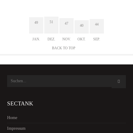
51
49
47
44
40
JAN.
DEZ.
NOV.
OKT.
SEP.
BACK TO TOP
SECTANK
Home
Impressum