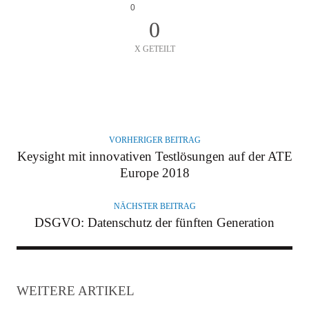
0
0
X GETEILT
A
U
T
VORHERIGER BEITRAG
O
Keysight mit innovativen Testlösungen auf der ATE
R
Europe 2018
NÄCHSTER BEITRAG
DSGVO: Datenschutz der fünften Generation
WEITERE ARTIKEL