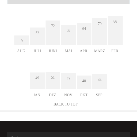
86
79
72
64
59
52
9
AUG.
JULI
JUNI
MAI
APR.
MÄRZ
FEB.
51
49
47
44
40
JAN.
DEZ.
NOV.
OKT.
SEP.
BACK TO TOP