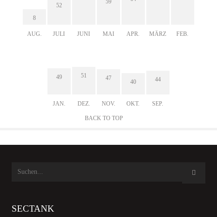
59
52
8
AUG.
JULI
JUNI
MAI
APR.
MÄRZ
FEB.
51
49
47
44
40
JAN.
DEZ.
NOV.
OKT.
SEP.
BACK TO TOP
SECTANK