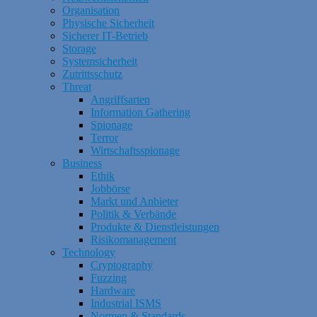
Organisation
Physische Sicherheit
Sicherer IT-Betrieb
Storage
Systemsicherheit
Zutrittsschutz
Threat
Angriffsarten
Information Gathering
Spionage
Terror
Wirtschaftsspionage
Business
Ethik
Jobbörse
Markt und Anbieter
Politik & Verbände
Produkte & Dienstleistungen
Risikomanagement
Technology
Cryptography
Fuzzing
Hardware
Industrial ISMS
Normen & Standards