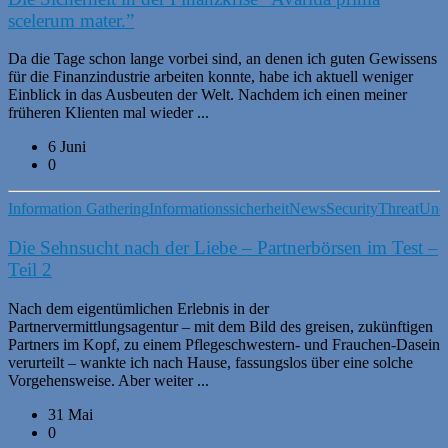
scelerum mater.”
Da die Tage schon lange vorbei sind, an denen ich guten Gewissens
für die Finanzindustrie arbeiten konnte, habe ich aktuell weniger
Einblick in das Ausbeuten der Welt. Nachdem ich einen meiner
früheren Klienten mal wieder ...
6 Juni
0
Information Gathering
Informationssicherheit
News
Security
Threat
Unca
Die Sehnsucht nach der Liebe – Partnerbörsen im Test –
Teil 2
Nach dem eigentümlichen Erlebnis in der
Partnervermittlungsagentur – mit dem Bild des greisen, zukünftigen
Partners im Kopf, zu einem Pflegeschwestern- und Frauchen-Dasein
verurteilt – wankte ich nach Hause, fassungslos über eine solche
Vorgehensweise. Aber weiter ...
31 Mai
0