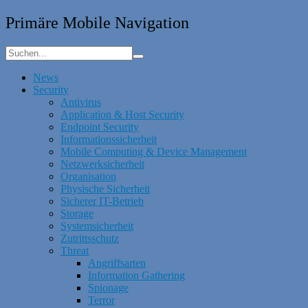
Primäre Mobile Navigation
News
Security
Antivirus
Application & Host Security
Endpoint Security
Informationssicherheit
Mobile Computing & Device Management
Netzwerksicherheit
Organisation
Physische Sicherheit
Sicherer IT-Betrieb
Storage
Systemsicherheit
Zutrittsschutz
Threat
Angriffsarten
Information Gathering
Spionage
Terror