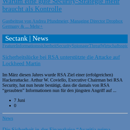
Warum eine gute Security-Strategie mehr
braucht als Kontrolle
Gastbeitrag von Andrea Pfundmeier, Managing Director Dropbox
Germany & ...
Mehr
+
Sectank | News
Feature
Informationssicherheit
Security
Spionage
Threat
Wirtschaftsspio
Sicherheitslücke bei RSA unterstützte die Attacke auf
Lockheed Martin
Im März diesen Jahres wurde RSA Ziel einer (erfolgreichen)
Hackerattacke. Arthur W. Coviello, Executive Chairman bei RSA
Security, hat nun heute bestätigt, dass die damals von RSA
“geraubten” Informationen nun für den jüngsten Angriff auf ...
7 Juni
0
News
Die Sicherheit in der Finanzkrise “Avaritia prima