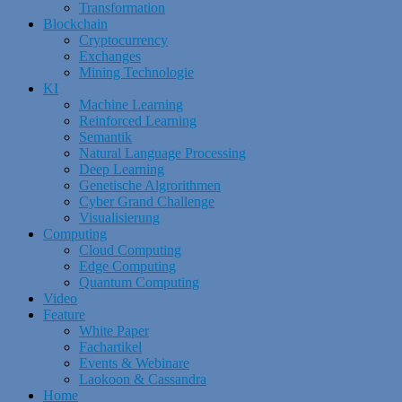
Transformation
Blockchain
Cryptocurrency
Exchanges
Mining Technologie
KI
Machine Learning
Reinforced Learning
Semantik
Natural Language Processing
Deep Learning
Genetische Algrorithmen
Cyber Grand Challenge
Visualisierung
Computing
Cloud Computing
Edge Computing
Quantum Computing
Video
Feature
White Paper
Fachartikel
Events & Webinare
Laokoon & Cassandra
Home