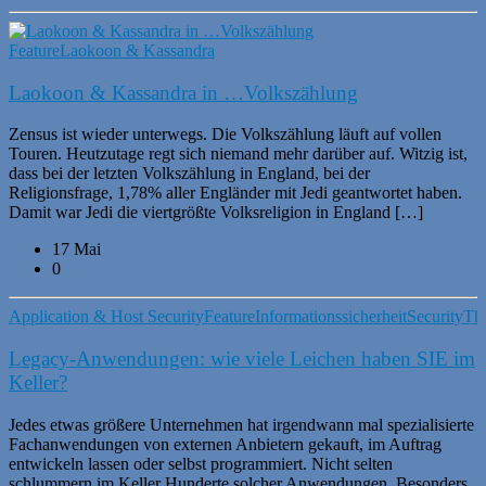
Feature
Laokoon & Kassandra
Laokoon & Kassandra in …Volkszählung
Zensus ist wieder unterwegs. Die Volkszählung läuft auf vollen
Touren. Heutzutage regt sich niemand mehr darüber auf. Witzig ist,
dass bei der letzten Volkszählung in England, bei der
Religionsfrage, 1,78% aller Engländer mit Jedi geantwortet haben.
Damit war Jedi die viertgrößte Volksreligion in England […]
17 Mai
0
Application & Host Security
Feature
Informationssicherheit
Security
Thr
Legacy-Anwendungen: wie viele Leichen haben SIE im
Keller?
Jedes etwas größere Unternehmen hat irgendwann mal spezialisierte
Fachanwendungen von externen Anbietern gekauft, im Auftrag
entwickeln lassen oder selbst programmiert. Nicht selten
schlummern im Keller Hunderte solcher Anwendungen. Besonders