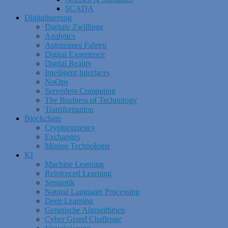
SCADA
Digitalisierung
Digitale Zwillinge
Analytics
Autonomes Fahren
Digital Experience
Digital Reality
Intelligent Interfaces
NoOps
Serverless Computing
The Business of Technology
Transformation
Blockchain
Cryptocurrency
Exchanges
Mining Technologie
KI
Machine Learning
Reinforced Learning
Semantik
Natural Language Processing
Deep Learning
Genetische Algrorithmen
Cyber Grand Challenge