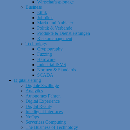
Wirtschaftsspionage
Business
Ethik
Jobbörse
Markt und Anbieter
Politik & Verbände
Produkte & Dienstleistungen
Risikomanagement
Technology
Cryptography
Fuzzing
Hardware
Industrial ISMS
Normen & Standards
SCADA
Digitalisierung
Digitale Zwillinge
Analytics
Autonomes Fahren
Digital Experience
Digital Reality
Intelligent Interfaces
NoOps
Serverless Computing
The Business of Technology