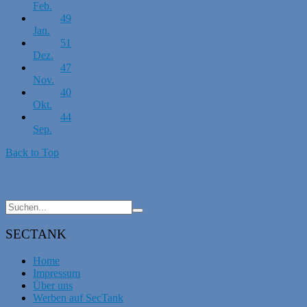
Feb.
49
Jan.
51
Dez.
47
Nov.
40
Okt.
44
Sep.
Back to Top
SECTANK
Home
Impressum
Über uns
Werben auf SecTank