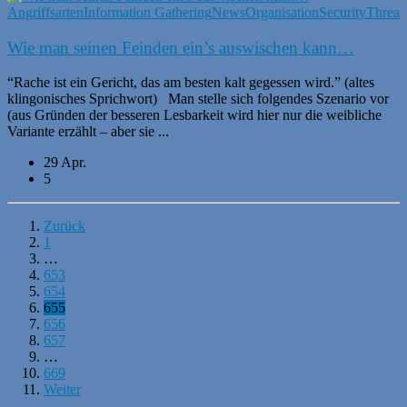
Angriffsarten
Information Gathering
News
Organisation
Security
Threat
Wie man seinen Feinden ein’s auswischen kann…
“Rache ist ein Gericht, das am besten kalt gegessen wird.” (altes
klingonisches Sprichwort) Man stelle sich folgendes Szenario vor
(aus Gründen der besseren Lesbarkeit wird hier nur die weibliche
Variante erzählt – aber sie ...
29 Apr.
5
Zurück
1
…
653
654
655
656
657
…
669
Weiter