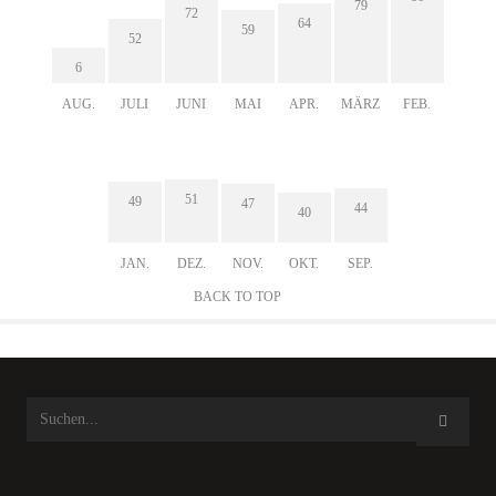
79
72
64
59
52
6
AUG.
JULI
JUNI
MAI
APR.
MÄRZ
FEB.
51
49
47
44
40
JAN.
DEZ.
NOV.
OKT.
SEP.
BACK TO TOP