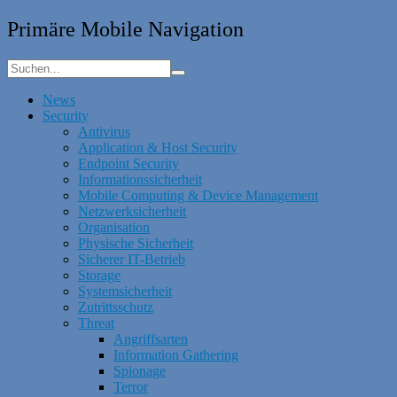
Primäre Mobile Navigation
News
Security
Antivirus
Application & Host Security
Endpoint Security
Informationssicherheit
Mobile Computing & Device Management
Netzwerksicherheit
Organisation
Physische Sicherheit
Sicherer IT-Betrieb
Storage
Systemsicherheit
Zutrittsschutz
Threat
Angriffsarten
Information Gathering
Spionage
Terror