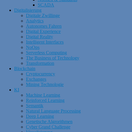
SCADA
Digitalisierung
Digitale Zwillinge
Analytics
Autonomes Fahren
Digital Experience
Digital Reality
Intelligent Interfaces
NoOps
Serverless Computing
The Business of Technology
Transformation
Blockchain
Cryptocurrency
Exchanges
Mining Technologie
KI
Machine Learning
Reinforced Learning
Semantik
Natural Language Processing
Deep Learning
Genetische Algrorithmen
Cyber Grand Challenge