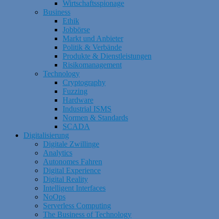
Wirtschaftsspionage
Business
Ethik
Jobbörse
Markt und Anbieter
Politik & Verbände
Produkte & Dienstleistungen
Risikomanagement
Technology
Cryptography
Fuzzing
Hardware
Industrial ISMS
Normen & Standards
SCADA
Digitalisierung
Digitale Zwillinge
Analytics
Autonomes Fahren
Digital Experience
Digital Reality
Intelligent Interfaces
NoOps
Serverless Computing
The Business of Technology