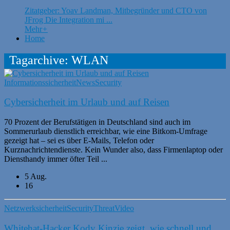
Zitatgeber: Yoav Landman, Mitbegründer und CTO von
JFrog Die Integration mi ...
Mehr
+
Home
Tagarchive: WLAN
Informationssicherheit
News
Security
Cybersicherheit im Urlaub und auf Reisen
70 Prozent der Berufstätigen in Deutschland sind auch im
Sommerurlaub dienstlich erreichbar, wie eine Bitkom-Umfrage
gezeigt hat – sei es über E-Mails, Telefon oder
Kurznachrichtendienste. Kein Wunder also, dass Firmenlaptop oder
Diensthandy immer öfter Teil ...
5 Aug.
16
Netzwerksicherheit
Security
Threat
Video
Whitehat-Hacker Kody Kinzie zeigt, wie schnell und