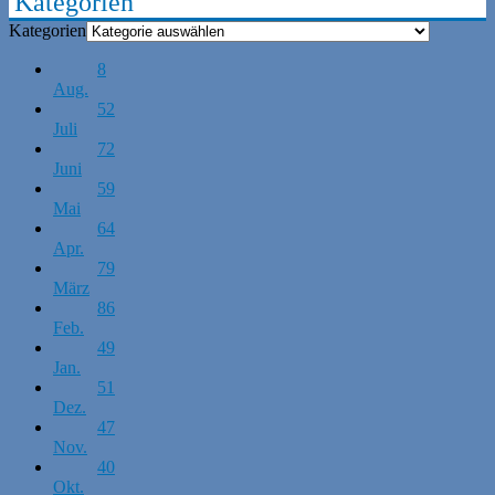
Kategorien
Kategorien
8
Aug.
52
Juli
72
Juni
59
Mai
64
Apr.
79
März
86
Feb.
49
Jan.
51
Dez.
47
Nov.
40
Okt.