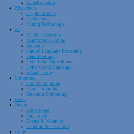
Transformation
Blockchain
Cryptocurrency
Exchanges
Mining Technologie
KI
Machine Learning
Reinforced Learning
Semantik
Natural Language Processing
Deep Learning
Genetische Algrorithmen
Cyber Grand Challenge
Visualisierung
Computing
Cloud Computing
Edge Computing
Quantum Computing
Video
Feature
White Paper
Fachartikel
Events & Webinare
Laokoon & Cassandra
Home