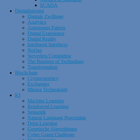
SCADA
Digitalisierung
Digitale Zwillinge
Analytics
Autonomes Fahren
Digital Experience
Digital Reality
Intelligent Interfaces
NoOps
Serverless Computing
The Business of Technology
Transformation
Blockchain
Cryptocurrency
Exchanges
Mining Technologie
KI
Machine Learning
Reinforced Learning
Semantik
Natural Language Processing
Deep Learning
Genetische Algrorithmen
Cyber Grand Challenge