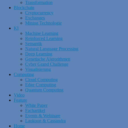
Transformation
Blockchain
Cryptocurrency
Exchanges
Mining Technologie
KI
Machine Learning
Reinforced Learning
Semantik
Natural Language Processing
Deep Learning
Genetische Algrorithmen
Cyber Grand Challenge
Visualisierung
Computing
Cloud Computing
Edge Computing
Quantum Computing
Video
Feature
White Paper
Fachartikel
Events & Webinare
Laokoon & Cassandra
Home