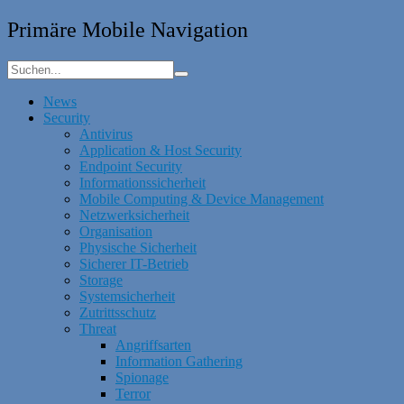
Primäre Mobile Navigation
News
Security
Antivirus
Application & Host Security
Endpoint Security
Informationssicherheit
Mobile Computing & Device Management
Netzwerksicherheit
Organisation
Physische Sicherheit
Sicherer IT-Betrieb
Storage
Systemsicherheit
Zutrittsschutz
Threat
Angriffsarten
Information Gathering
Spionage
Terror