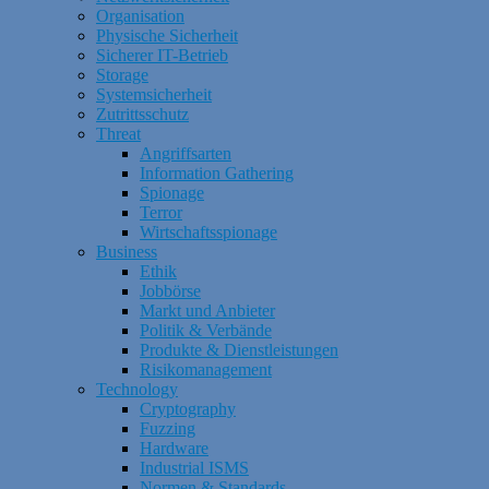
Organisation
Physische Sicherheit
Sicherer IT-Betrieb
Storage
Systemsicherheit
Zutrittsschutz
Threat
Angriffsarten
Information Gathering
Spionage
Terror
Wirtschaftsspionage
Business
Ethik
Jobbörse
Markt und Anbieter
Politik & Verbände
Produkte & Dienstleistungen
Risikomanagement
Technology
Cryptography
Fuzzing
Hardware
Industrial ISMS
Normen & Standards