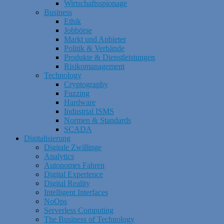
Wirtschaftsspionage
Business
Ethik
Jobbörse
Markt und Anbieter
Politik & Verbände
Produkte & Dienstleistungen
Risikomanagement
Technology
Cryptography
Fuzzing
Hardware
Industrial ISMS
Normen & Standards
SCADA
Digitalisierung
Digitale Zwillinge
Analytics
Autonomes Fahren
Digital Experience
Digital Reality
Intelligent Interfaces
NoOps
Serverless Computing
The Business of Technology