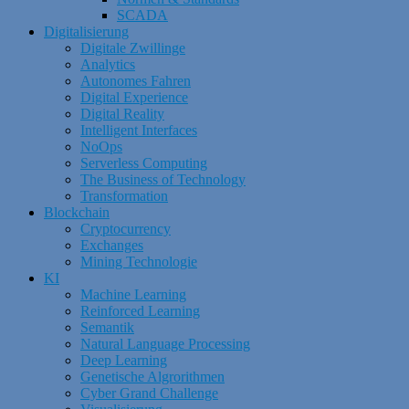
SCADA
Digitalisierung
Digitale Zwillinge
Analytics
Autonomes Fahren
Digital Experience
Digital Reality
Intelligent Interfaces
NoOps
Serverless Computing
The Business of Technology
Transformation
Blockchain
Cryptocurrency
Exchanges
Mining Technologie
KI
Machine Learning
Reinforced Learning
Semantik
Natural Language Processing
Deep Learning
Genetische Algrorithmen
Cyber Grand Challenge