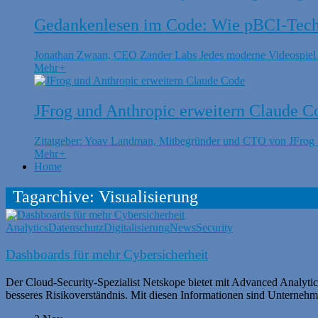
Gedankenlesen im Code: Wie pBCI-Techn
Jonathan Zwaan, CEO Zander Labs Jedes moderne Videospiel is
Mehr
+
JFrog und Anthropic erweitern Claude C
Zitatgeber: Yoav Landman, Mitbegründer und CTO von JFrog Di
Mehr
+
Home
Tagarchive: Visualisierung
Analytics
Datenschutz
Digitalisierung
News
Security
Dashboards für mehr Cybersicherheit
Der Cloud-Security-Spezialist Netskope bietet mit Advanced Analytic
besseres Risikoverständnis. Mit diesen Informationen sind Unternehmen