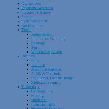
Organisation
Physische Sicherheit
Sicherer IT-Betrieb
Storage
Systemsicherheit
Zutrittsschutz
Threat
Angriffsarten
Information Gathering
Spionage
Terror
Wirtschaftsspionage
Business
Ethik
Jobbörse
Markt und Anbieter
Politik & Verbände
Produkte & Dienstleistungen
Risikomanagement
Technology
Cryptography
Fuzzing
Hardware
Industrial ISMS
Normen & Standards