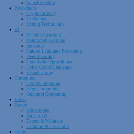
Transformation
Blockchain
Cryptocurrency
Exchanges
Mining Technologie
KI
Machine Learning
Reinforced Learning
Semantik
Natural Language Processing
Deep Learning
Genetische Algrorithmen
Cyber Grand Challenge
Visualisierung
Computing
Cloud Computing
Edge Computing
Quantum Computing
Video
Feature
White Paper
Fachartikel
Events & Webinare
Laokoon & Cassandra
Home