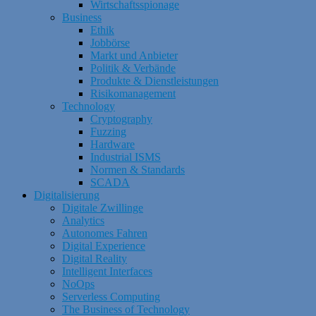
Wirtschaftsspionage
Business
Ethik
Jobbörse
Markt und Anbieter
Politik & Verbände
Produkte & Dienstleistungen
Risikomanagement
Technology
Cryptography
Fuzzing
Hardware
Industrial ISMS
Normen & Standards
SCADA
Digitalisierung
Digitale Zwillinge
Analytics
Autonomes Fahren
Digital Experience
Digital Reality
Intelligent Interfaces
NoOps
Serverless Computing
The Business of Technology