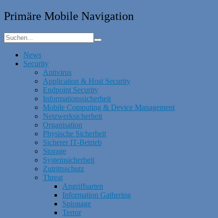
Primäre Mobile Navigation
News
Security
Antivirus
Application & Host Security
Endpoint Security
Informationssicherheit
Mobile Computing & Device Management
Netzwerksicherheit
Organisation
Physische Sicherheit
Sicherer IT-Betrieb
Storage
Systemsicherheit
Zutrittsschutz
Threat
Angriffsarten
Information Gathering
Spionage
Terror