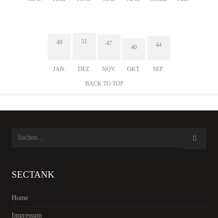
51
49
47
44
40
JAN.
DEZ.
NOV.
OKT.
SEP.
BACK TO TOP
SECTANK
Home
Impressum