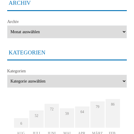
ARCHIV
Archiv
KATEGORIEN
Kategorien
86
79
72
64
59
52
6
AUG.
JULI
JUNI
MAI
APR.
MÄRZ
FEB.