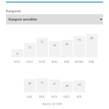
Kategorien
86
79
72
64
59
52
9
AUG.
JULI
JUNI
MAI
APR.
MÄRZ
FEB.
51
49
47
44
40
JAN.
DEZ.
NOV.
OKT.
SEP.
BACK TO TOP