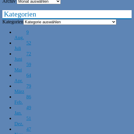
Archiv
Kategorien
Kategorien
9
Aug.
52
Juli
72
Juni
59
Mai
64
Apr.
79
März
86
Feb.
49
Jan.
51
Dez.
47