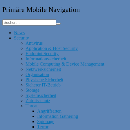
Primäre Mobile Navigation
News
Security
Antivirus
Application & Host Security
Endpoint Security
Informationssicherheit
Mobile Computing & Device Management
Netzwerksicherheit
Organisation
Physische Sicherheit
Sicherer IT-Betrieb
Storage
Systemsicherheit
Zutrittsschutz
Threat
Angriffsarten
Information Gathering
Spionage
Terror