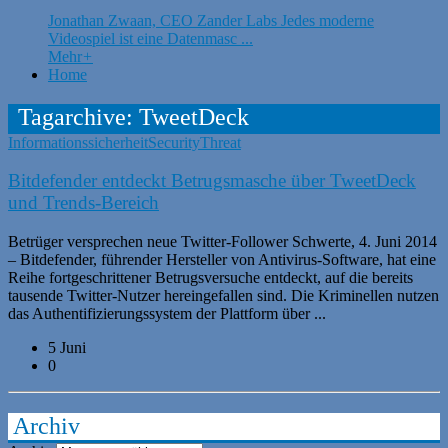
Jonathan Zwaan, CEO Zander Labs Jedes moderne
Videospiel ist eine Datenmasc ...
Mehr
+
Home
Tagarchive: TweetDeck
Informationssicherheit
Security
Threat
Bitdefender entdeckt Betrugsmasche über TweetDeck
und Trends-Bereich
Betrüger versprechen neue Twitter-Follower Schwerte, 4. Juni 2014
– Bitdefender, führender Hersteller von Antivirus-Software, hat eine
Reihe fortgeschrittener Betrugsversuche entdeckt, auf die bereits
tausende Twitter-Nutzer hereingefallen sind. Die Kriminellen nutzen
das Authentifizierungssystem der Plattform über ...
5 Juni
0
Archiv