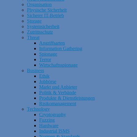
Organisation
Physische Sicherheit
Sicherer IT-Betrieb
Storage
Systemsicherheit
Zutrittsschutz
Threat
Angriffsarten
Information Gathering
Spionage
Terror
Wirtschaftsspionage
Business
Ethik
Jobbörse
Markt und Anbieter
Politik & Verbände
Produkte & Dienstleistungen
Risikomanagement
Technology
Cryptography
Fuzzing
Hardware
Industrial ISMS
Normen & Standards