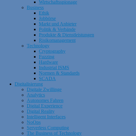
Wirtschaftsspionage
Business
Ethik
Jobbörse
Markt und Anbieter
Politik & Verbände
Produkte & Dienstleistungen
Risikomanagement
Technology
Cryptography
Fuzzing
Hardware
Industrial ISMS
Normen & Standards
SCADA
Digitalisierung
Digitale Zwillinge
Analytics
Autonomes Fahren
Digital Experience
Digital Reality
Intelligent Interfaces
NoOps
Serverless Computing
The Business of Technology