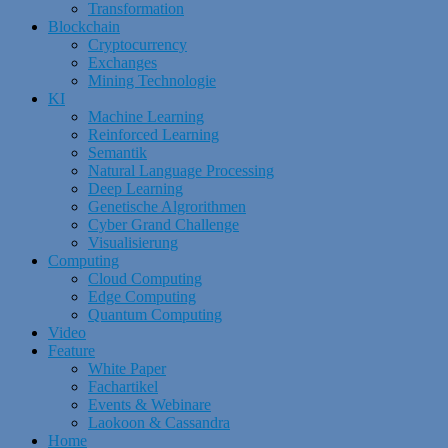
Transformation
Blockchain
Cryptocurrency
Exchanges
Mining Technologie
KI
Machine Learning
Reinforced Learning
Semantik
Natural Language Processing
Deep Learning
Genetische Algrorithmen
Cyber Grand Challenge
Visualisierung
Computing
Cloud Computing
Edge Computing
Quantum Computing
Video
Feature
White Paper
Fachartikel
Events & Webinare
Laokoon & Cassandra
Home