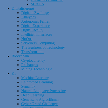
SCADA
Digitalisierung
Digitale Zwillinge
Analytics
Autonomes Fahren
Digital Experience
Digital Reality
Intelligent Interfaces
NoOps
Serverless Computing
The Business of Technology
Transformation
Blockchain
Cryptocurrency
Exchanges
Mining Technologie
KI
Machine Learning
Reinforced Learning
Semantik
Natural Language Processing
Deep Learning
Genetische Algrorithmen
Cyber Grand Challenge