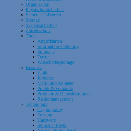
Organisation
Physische Sicherheit
Sicherer IT-Betrieb
Storage
Systemsicherheit
Zutrittsschutz
Threat
Angriffsarten
Information Gathering
Spionage
Terror
Wirtschaftsspionage
Business
Ethik
Jobbörse
Markt und Anbieter
Politik & Verbände
Produkte & Dienstleistungen
Risikomanagement
Technology
Cryptography
Fuzzing
Hardware
Industrial ISMS
Normen & Standards