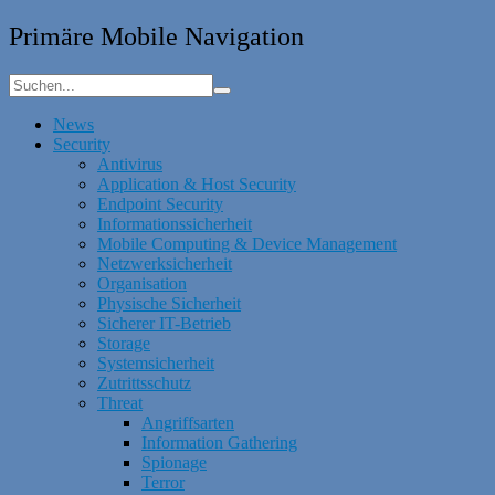
Primäre Mobile Navigation
News
Security
Antivirus
Application & Host Security
Endpoint Security
Informationssicherheit
Mobile Computing & Device Management
Netzwerksicherheit
Organisation
Physische Sicherheit
Sicherer IT-Betrieb
Storage
Systemsicherheit
Zutrittsschutz
Threat
Angriffsarten
Information Gathering
Spionage
Terror