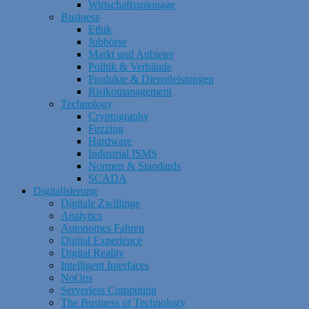
Wirtschaftsspionage
Business
Ethik
Jobbörse
Markt und Anbieter
Politik & Verbände
Produkte & Dienstleistungen
Risikomanagement
Technology
Cryptography
Fuzzing
Hardware
Industrial ISMS
Normen & Standards
SCADA
Digitalisierung
Digitale Zwillinge
Analytics
Autonomes Fahren
Digital Experience
Digital Reality
Intelligent Interfaces
NoOps
Serverless Computing
The Business of Technology