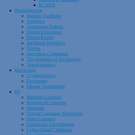
SCADA
Digitalisierung
Digitale Zwillinge
Analytics
Autonomes Fahren
Digital Experience
Digital Reality
Intelligent Interfaces
NoOps
Serverless Computing
The Business of Technology
Transformation
Blockchain
Cryptocurrency
Exchanges
Mining Technologie
KI
Machine Learning
Reinforced Learning
Semantik
Natural Language Processing
Deep Learning
Genetische Algrorithmen
Cyber Grand Challenge