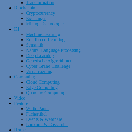
Transformation
Blockchain
Cryptocurrency
Exchanges
Mining Technologie
KI
Machine Learning
Reinforced Learning
Semantik
Natural Language Processing
Deep Learning
Genetische Algrorithmen
Cyber Grand Challenge
Visualisierung
Computing
Cloud Computing
Edge Computing
Quantum Computing
Video
Feature
White Paper
Fachartikel
Events & Webinare
Laokoon & Cassandra
Home