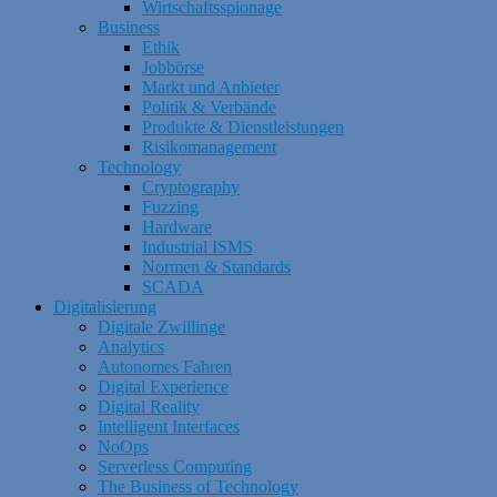
Wirtschaftsspionage
Business
Ethik
Jobbörse
Markt und Anbieter
Politik & Verbände
Produkte & Dienstleistungen
Risikomanagement
Technology
Cryptography
Fuzzing
Hardware
Industrial ISMS
Normen & Standards
SCADA
Digitalisierung
Digitale Zwillinge
Analytics
Autonomes Fahren
Digital Experience
Digital Reality
Intelligent Interfaces
NoOps
Serverless Computing
The Business of Technology