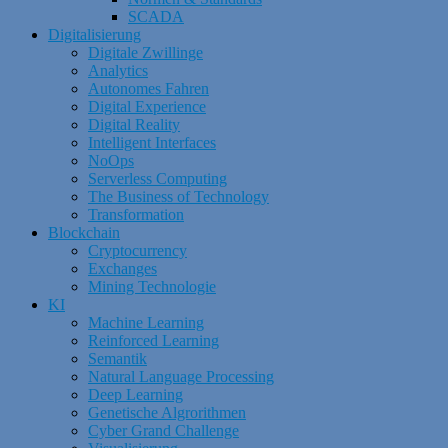
SCADA
Digitalisierung
Digitale Zwillinge
Analytics
Autonomes Fahren
Digital Experience
Digital Reality
Intelligent Interfaces
NoOps
Serverless Computing
The Business of Technology
Transformation
Blockchain
Cryptocurrency
Exchanges
Mining Technologie
KI
Machine Learning
Reinforced Learning
Semantik
Natural Language Processing
Deep Learning
Genetische Algrorithmen
Cyber Grand Challenge