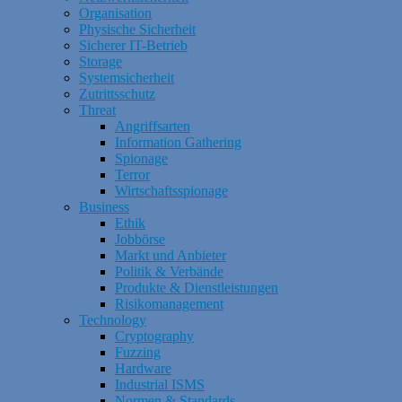
Organisation
Physische Sicherheit
Sicherer IT-Betrieb
Storage
Systemsicherheit
Zutrittsschutz
Threat
Angriffsarten
Information Gathering
Spionage
Terror
Wirtschaftsspionage
Business
Ethik
Jobbörse
Markt und Anbieter
Politik & Verbände
Produkte & Dienstleistungen
Risikomanagement
Technology
Cryptography
Fuzzing
Hardware
Industrial ISMS
Normen & Standards