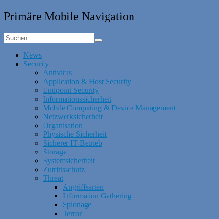
Primäre Mobile Navigation
News
Security
Antivirus
Application & Host Security
Endpoint Security
Informationssicherheit
Mobile Computing & Device Management
Netzwerksicherheit
Organisation
Physische Sicherheit
Sicherer IT-Betrieb
Storage
Systemsicherheit
Zutrittsschutz
Threat
Angriffsarten
Information Gathering
Spionage
Terror