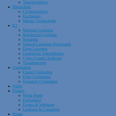
Transformation
Blockchain
Cryptocurrency
Exchanges
Mining Technologie
KI
Machine Learning
Reinforced Learning
Semantik
Natural Language Processing
Deep Learning
Genetische Algrorithmen
Cyber Grand Challenge
Visualisierung
Computing
Cloud Computing
Edge Computing
Quantum Computing
Video
Feature
White Paper
Fachartikel
Events & Webinare
Laokoon & Cassandra
Home