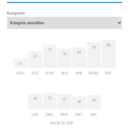
Kategorien
86
79
72
64
59
52
9
AUG.
JULI
JUNI
MAI
APR.
MÄRZ
FEB.
51
49
47
44
40
JAN.
DEZ.
NOV.
OKT.
SEP.
BACK TO TOP