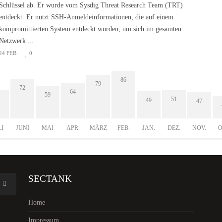
Schlüssel ab. Er wurde vom Sysdig Threat Research Team (TRT)
entdeckt. Er nutzt SSH-Anmeldeinformationen, die auf einem
kompromittierten System entdeckt wurden, um sich im gesamten
Netzwerk ...
24 FEB.
0
86
79
72
64
59
51
49
47
LI
JUNI
MAI
APR.
MÄRZ
FEB.
JAN.
DEZ.
NOV.
O
SECTANK
Home
Impressum