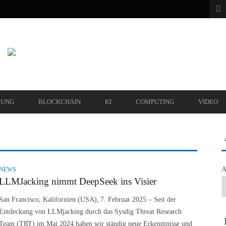
RUNG
BLOCKCHAIN
KI
COMPUTING
VIDEO
A
NEWS
LLMJacking nimmt DeepSeek ins Visier
San Francisco, Kalifornien (USA), 7. Februar 2025 – Seit der
Entdeckung von LLMjacking durch das Sysdig Threat Research
Team (TRT) im Mai 2024 haben wir ständig neue Erkenntnisse und