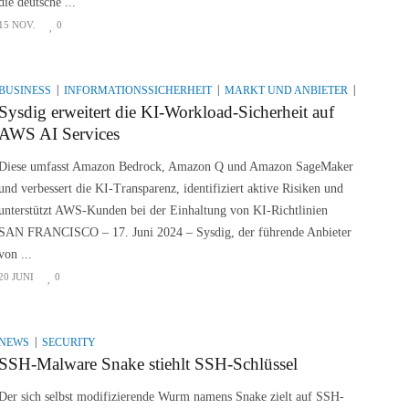
die deutsche ...
15 NOV.
0
BUSINESS
INFORMATIONSSICHERHEIT
MARKT UND ANBIETER
NEWS
Sysdig erweitert die KI-Workload-Sicherheit auf
AWS AI Services
Diese umfasst Amazon Bedrock, Amazon Q und Amazon SageMaker
und verbessert die KI-Transparenz, identifiziert aktive Risiken und
unterstützt AWS-Kunden bei der Einhaltung von KI-Richtlinien
SAN FRANCISCO – 17. Juni 2024 – Sysdig, der führende Anbieter
von ...
20 JUNI
0
NEWS
SECURITY
SSH-Malware Snake stiehlt SSH-Schlüssel
Der sich selbst modifizierende Wurm namens Snake zielt auf SSH-