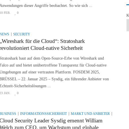
Anwendungen dieser Angriffe beobachtet. So wie sich ...
10 FEB.
0
K
NEWS
SECURITY
„Wireshark für die Cloud“: Stratoshark
revolutioniert Cloud-native Sicherheit
Stratoshark baut auf dem Open-Source-Erbe von Wireshark und
Falco auf und bietet unübertroffene Transparenz für Cloud-native
Umgebungen auf einer vertrauten Plattform. FOSDEM 2025,
BRÜSSEL – 22. Januar 2025 – Sysdig, ein führender Anbieter von
Echtzeit-Sicherheitslösungen ...
23 JAN.
0
BUSINESS
INFORMATIONSSICHERHEIT
MARKT UND ANBIETER
NEWS
Cloud Security Leader Sysdig ernennt William
Welch zum CEO, um Wachstum und globale