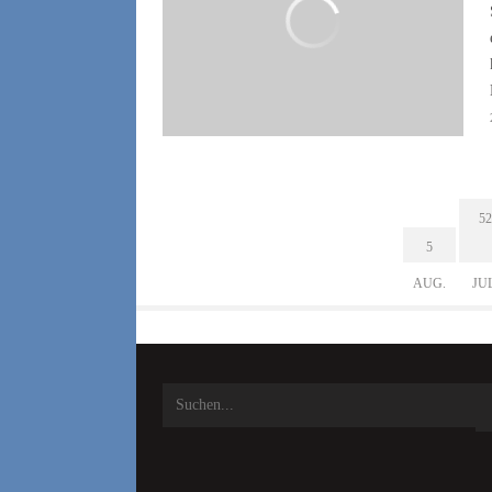
52
5
AUG.
JU