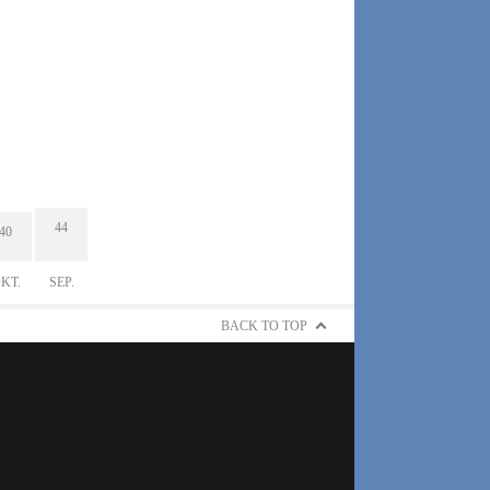
44
40
KT.
SEP.
BACK TO TOP