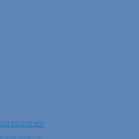
 Dashboard vor
t heute das AEO Vi ...