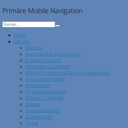
Primäre Mobile Navigation
News
Security
Antivirus
Application & Host Security
Endpoint Security
Informationssicherheit
Mobile Computing & Device Management
Netzwerksicherheit
Organisation
Physische Sicherheit
Sicherer IT-Betrieb
Storage
Systemsicherheit
Zutrittsschutz
Threat