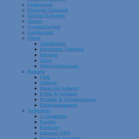
Organisation
Physische Sicherheit
Sicherer IT-Betrieb
Storage
Systemsicherheit
Zutrittsschutz
Threat
Angriffsarten
Information Gathering
Spionage
Terror
Wirtschaftsspionage
Business
Ethik
Jobbörse
Markt und Anbieter
Politik & Verbände
Produkte & Dienstleistungen
Risikomanagement
Technology
Cryptography
Fuzzing
Hardware
Industrial ISMS
Normen & Standards