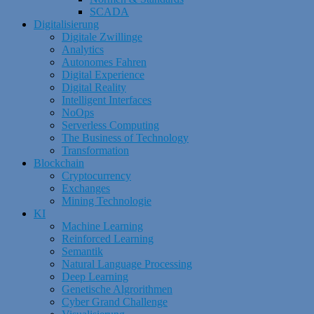
SCADA
Digitalisierung
Digitale Zwillinge
Analytics
Autonomes Fahren
Digital Experience
Digital Reality
Intelligent Interfaces
NoOps
Serverless Computing
The Business of Technology
Transformation
Blockchain
Cryptocurrency
Exchanges
Mining Technologie
KI
Machine Learning
Reinforced Learning
Semantik
Natural Language Processing
Deep Learning
Genetische Algrorithmen
Cyber Grand Challenge