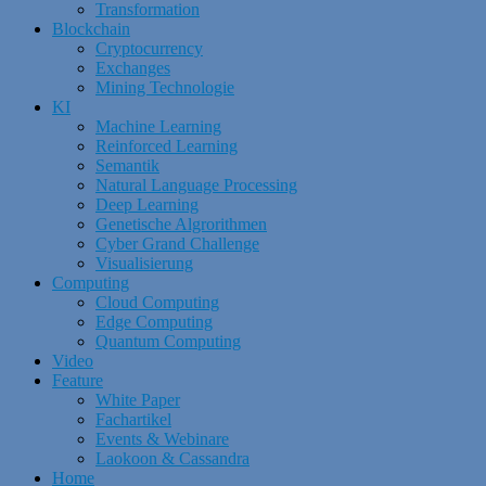
Transformation
Blockchain
Cryptocurrency
Exchanges
Mining Technologie
KI
Machine Learning
Reinforced Learning
Semantik
Natural Language Processing
Deep Learning
Genetische Algrorithmen
Cyber Grand Challenge
Visualisierung
Computing
Cloud Computing
Edge Computing
Quantum Computing
Video
Feature
White Paper
Fachartikel
Events & Webinare
Laokoon & Cassandra
Home