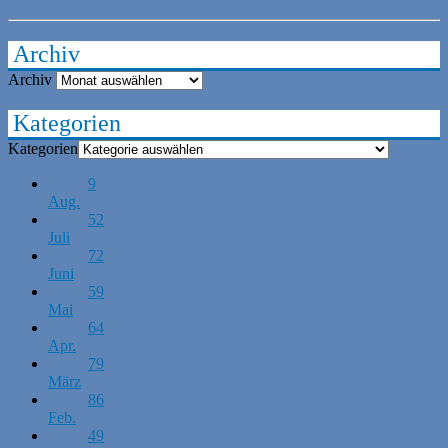
Archiv
Archiv
Kategorien
Kategorien
9
Aug.
52
Juli
72
Juni
59
Mai
64
Apr.
79
März
86
Feb.
49