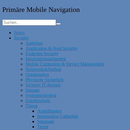
Primäre Mobile Navigation
News
Security
Antivirus
Application & Host Security
Endpoint Security
Informationssicherheit
Mobile Computing & Device Management
Netzwerksicherheit
Organisation
Physische Sicherheit
Sicherer IT-Betrieb
Storage
Systemsicherheit
Zutrittsschutz
Threat
Angriffsarten
Information Gathering
Spionage
Terror