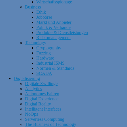
Wirtschaftsspionage
Business
Ethik
Jobbörse
Markt und Anbieter
Politik & Verbände
Produkte & Dienstleistungen
Risikomanagement
Technology
Cryptography
Fuzzing
Hardware
Industrial ISMS
Normen & Standards
SCADA
Digitalisierung
Digitale Zwillinge
Analytics
Autonomes Fahren
Digital Experience
Digital Reality
Intelligent Interfaces
NoOps
Serverless Computing
The Business of Technology