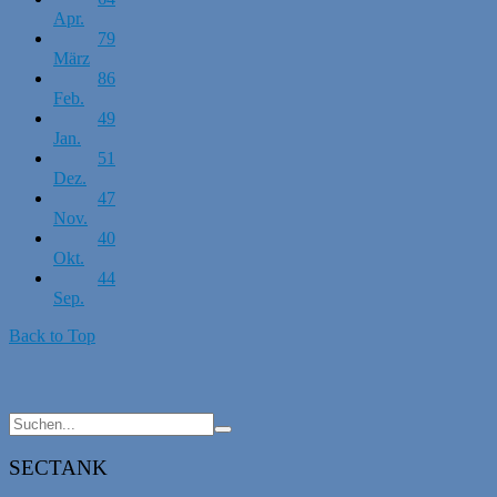
Apr.
79
März
86
Feb.
49
Jan.
51
Dez.
47
Nov.
40
Okt.
44
Sep.
Back to Top
SECTANK