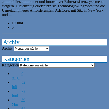
automobiler, autonomer und innovativer Fahrerassistenzsysteme zu
steigern. Gleichzeitig erleichtern sie Technologie-Upgrades und die
Umsetzung neuer Anforderungen. AdaCore, mit Sitz in New York
und ...
19 Juni
0
Archiv
Archiv
Kategorien
Kategorien
9
Aug.
52
Juli
72
Juni
59
Mai
64