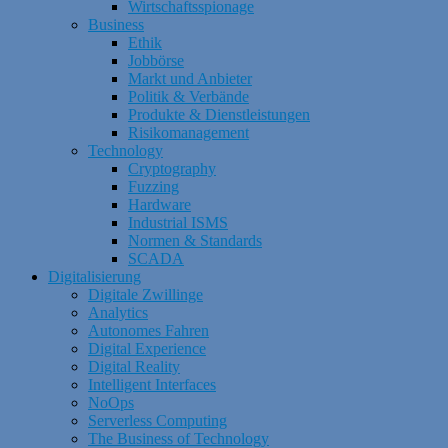
Wirtschaftsspionage
Business
Ethik
Jobbörse
Markt und Anbieter
Politik & Verbände
Produkte & Dienstleistungen
Risikomanagement
Technology
Cryptography
Fuzzing
Hardware
Industrial ISMS
Normen & Standards
SCADA
Digitalisierung
Digitale Zwillinge
Analytics
Autonomes Fahren
Digital Experience
Digital Reality
Intelligent Interfaces
NoOps
Serverless Computing
The Business of Technology