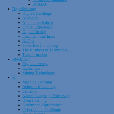
SCADA
Digitalisierung
Digitale Zwillinge
Analytics
Autonomes Fahren
Digital Experience
Digital Reality
Intelligent Interfaces
NoOps
Serverless Computing
The Business of Technology
Transformation
Blockchain
Cryptocurrency
Exchanges
Mining Technologie
KI
Machine Learning
Reinforced Learning
Semantik
Natural Language Processing
Deep Learning
Genetische Algrorithmen
Cyber Grand Challenge