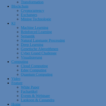
Transformation
Blockchain
Cryptocurrency
Exchanges
Mining Technologie
KI
Machine Learning
Reinforced Learning
Semantik
Natural Language Processing
Deep Learning
Genetische Algrorithmen
Cyber Grand Challenge
Visualisierung
Computing
Cloud Computing
Edge Computing
Quantum Computing
Video
Feature
White Paper
Fachartikel
Events & Webinare
Laokoon & Cassandra
Home