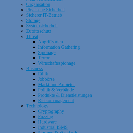
Organisation
Physische Sicherheit
Sicherer IT-Betrieb
Storage
Systemsicherheit
Zutrittsschutz
Threat
Angriffsarten
Information Gathering
Spionage
Terror
Wirtschaftsspionage
Business
Ethik
Jobbörse
Markt und Anbieter
Politik & Verbände
Produkte & Dienstleistungen
Risikomanagement
Technology
Cryptography
Fuzzing
Hardware
Industrial ISMS
Normen & Standards