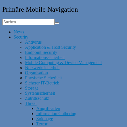
Primäre Mobile Navigation
News
Security
Antivirus
Application & Host Security
Endpoint Security
Informationssicherheit
Mobile Computing & Device Management
Netzwerksicherheit
Organisation
Physische Sicherheit
Sicherer IT-Betrieb
Storage
Systemsicherheit
Zutrittsschutz
Threat
Angriffsarten
Information Gathering
Spionage
Terror