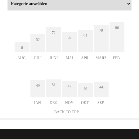
86
79
72
64
59
52
6
AUG.
JULI
JUNI
MAI
APR.
MÄRZ
FEB.
51
49
47
44
40
JAN.
DEZ.
NOV.
OKT.
SEP.
BACK TO TOP