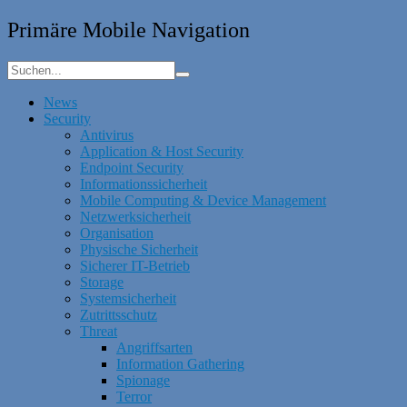
Primäre Mobile Navigation
News
Security
Antivirus
Application & Host Security
Endpoint Security
Informationssicherheit
Mobile Computing & Device Management
Netzwerksicherheit
Organisation
Physische Sicherheit
Sicherer IT-Betrieb
Storage
Systemsicherheit
Zutrittsschutz
Threat
Angriffsarten
Information Gathering
Spionage
Terror