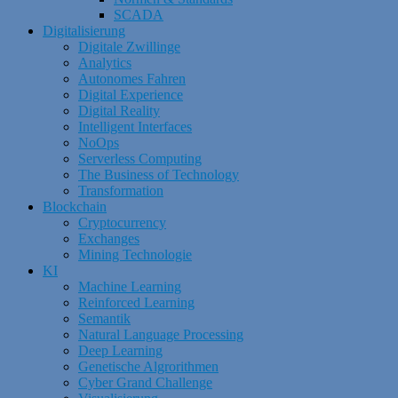
SCADA
Digitalisierung
Digitale Zwillinge
Analytics
Autonomes Fahren
Digital Experience
Digital Reality
Intelligent Interfaces
NoOps
Serverless Computing
The Business of Technology
Transformation
Blockchain
Cryptocurrency
Exchanges
Mining Technologie
KI
Machine Learning
Reinforced Learning
Semantik
Natural Language Processing
Deep Learning
Genetische Algrorithmen
Cyber Grand Challenge