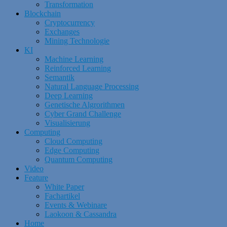
Transformation
Blockchain
Cryptocurrency
Exchanges
Mining Technologie
KI
Machine Learning
Reinforced Learning
Semantik
Natural Language Processing
Deep Learning
Genetische Algrorithmen
Cyber Grand Challenge
Visualisierung
Computing
Cloud Computing
Edge Computing
Quantum Computing
Video
Feature
White Paper
Fachartikel
Events & Webinare
Laokoon & Cassandra
Home