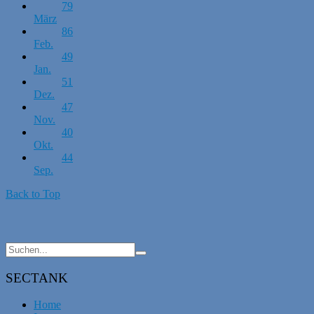
79
März
86
Feb.
49
Jan.
51
Dez.
47
Nov.
40
Okt.
44
Sep.
Back to Top
SECTANK
Home