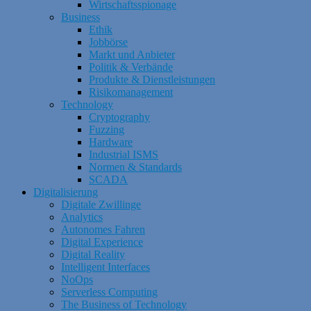
Wirtschaftsspionage
Business
Ethik
Jobbörse
Markt und Anbieter
Politik & Verbände
Produkte & Dienstleistungen
Risikomanagement
Technology
Cryptography
Fuzzing
Hardware
Industrial ISMS
Normen & Standards
SCADA
Digitalisierung
Digitale Zwillinge
Analytics
Autonomes Fahren
Digital Experience
Digital Reality
Intelligent Interfaces
NoOps
Serverless Computing
The Business of Technology