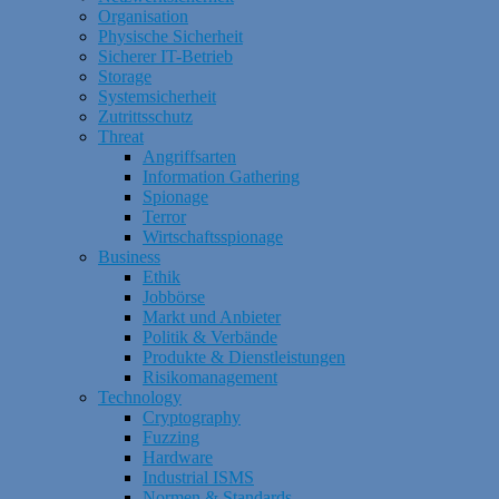
Organisation
Physische Sicherheit
Sicherer IT-Betrieb
Storage
Systemsicherheit
Zutrittsschutz
Threat
Angriffsarten
Information Gathering
Spionage
Terror
Wirtschaftsspionage
Business
Ethik
Jobbörse
Markt und Anbieter
Politik & Verbände
Produkte & Dienstleistungen
Risikomanagement
Technology
Cryptography
Fuzzing
Hardware
Industrial ISMS
Normen & Standards