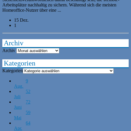
Arbeitsplätze nachhaltig zu sichern. Während sich die meisten
Homeoffice-Nutzer über eine ...
15 Dez.
1
Archiv
Archiv
Kategorien
Kategorien
9
Aug.
52
Juli
72
Juni
59
Mai
64
Apr.