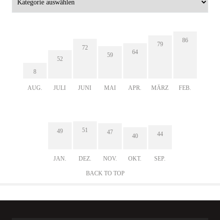
86
79
72
64
59
52
8
AUG.
JULI
JUNI
MAI
APR.
MÄRZ
FEB.
51
49
47
44
40
JAN.
DEZ.
NOV.
OKT.
SEP.
BACK TO TOP