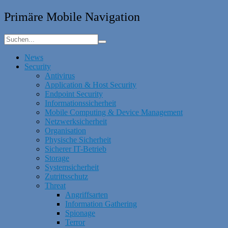
Primäre Mobile Navigation
News
Security
Antivirus
Application & Host Security
Endpoint Security
Informationssicherheit
Mobile Computing & Device Management
Netzwerksicherheit
Organisation
Physische Sicherheit
Sicherer IT-Betrieb
Storage
Systemsicherheit
Zutrittsschutz
Threat
Angriffsarten
Information Gathering
Spionage
Terror