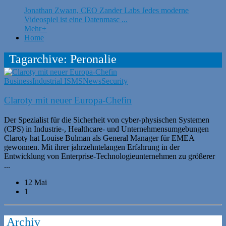
Jonathan Zwaan, CEO Zander Labs Jedes moderne
Videospiel ist eine Datenmasc ...
Mehr
+
Home
Tagarchive: Peronalie
Business
Industrial ISMS
News
Security
Claroty mit neuer Europa-Chefin
Der Spezialist für die Sicherheit von cyber-physischen Systemen
(CPS) in Industrie-, Healthcare- und Unternehmensumgebungen
Claroty hat Louise Bulman als General Manager für EMEA
gewonnen. Mit ihrer jahrzehntelangen Erfahrung in der
Entwicklung von Enterprise-Technologieunternehmen zu größerer
...
12 Mai
1
Archiv