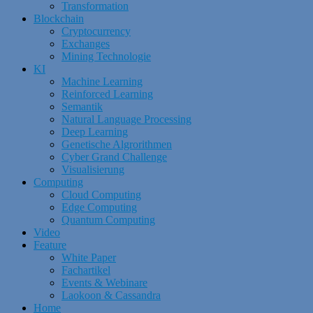
Transformation
Blockchain
Cryptocurrency
Exchanges
Mining Technologie
KI
Machine Learning
Reinforced Learning
Semantik
Natural Language Processing
Deep Learning
Genetische Algrorithmen
Cyber Grand Challenge
Visualisierung
Computing
Cloud Computing
Edge Computing
Quantum Computing
Video
Feature
White Paper
Fachartikel
Events & Webinare
Laokoon & Cassandra
Home