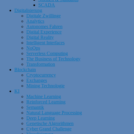
SCADA
Digitalisierung
Digitale Zwillinge
Analytics
Autonomes Fahren
Digital Experience
Digital Reality
Intelligent Interfaces
NoOps
Serverless Computing
The Business of Technology
Transformation
Blockchain
Cryptocurrency
Exchanges
Mining Technologie
KI
Machine Learning
Reinforced Learning
Semantik
Natural Language Processing
Deep Learning
Genetische Algrorithmen
Cyber Grand Challenge