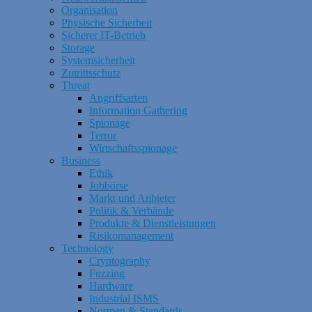
Organisation
Physische Sicherheit
Sicherer IT-Betrieb
Storage
Systemsicherheit
Zutrittsschutz
Threat
Angriffsarten
Information Gathering
Spionage
Terror
Wirtschaftsspionage
Business
Ethik
Jobbörse
Markt und Anbieter
Politik & Verbände
Produkte & Dienstleistungen
Risikomanagement
Technology
Cryptography
Fuzzing
Hardware
Industrial ISMS
Normen & Standards