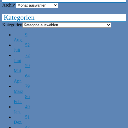
Archiv
Kategorien
Kategorien
9
Aug.
52
Juli
72
Juni
59
Mai
64
Apr.
79
März
86
Feb.
49
Jan.
51
Dez.
47