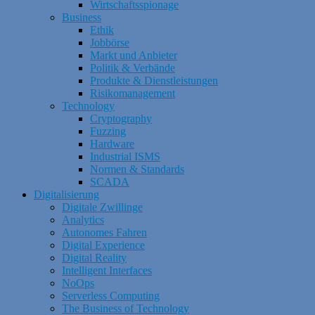
Wirtschaftsspionage
Business
Ethik
Jobbörse
Markt und Anbieter
Politik & Verbände
Produkte & Dienstleistungen
Risikomanagement
Technology
Cryptography
Fuzzing
Hardware
Industrial ISMS
Normen & Standards
SCADA
Digitalisierung
Digitale Zwillinge
Analytics
Autonomes Fahren
Digital Experience
Digital Reality
Intelligent Interfaces
NoOps
Serverless Computing
The Business of Technology