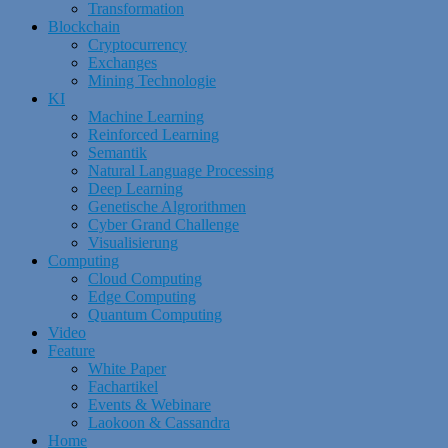
Transformation
Blockchain
Cryptocurrency
Exchanges
Mining Technologie
KI
Machine Learning
Reinforced Learning
Semantik
Natural Language Processing
Deep Learning
Genetische Algrorithmen
Cyber Grand Challenge
Visualisierung
Computing
Cloud Computing
Edge Computing
Quantum Computing
Video
Feature
White Paper
Fachartikel
Events & Webinare
Laokoon & Cassandra
Home