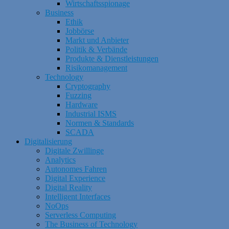
Wirtschaftsspionage
Business
Ethik
Jobbörse
Markt und Anbieter
Politik & Verbände
Produkte & Dienstleistungen
Risikomanagement
Technology
Cryptography
Fuzzing
Hardware
Industrial ISMS
Normen & Standards
SCADA
Digitalisierung
Digitale Zwillinge
Analytics
Autonomes Fahren
Digital Experience
Digital Reality
Intelligent Interfaces
NoOps
Serverless Computing
The Business of Technology