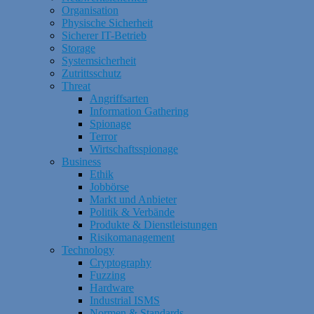
Organisation
Physische Sicherheit
Sicherer IT-Betrieb
Storage
Systemsicherheit
Zutrittsschutz
Threat
Angriffsarten
Information Gathering
Spionage
Terror
Wirtschaftsspionage
Business
Ethik
Jobbörse
Markt und Anbieter
Politik & Verbände
Produkte & Dienstleistungen
Risikomanagement
Technology
Cryptography
Fuzzing
Hardware
Industrial ISMS
Normen & Standards