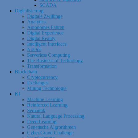
SCADA
Digitalisierung
Digitale Zwillinge
Analytics
Autonomes Fahren
Digital Experience
Digital Reality
Intelligent Interfaces
NoOps
Serverless Computing
The Business of Technology
Transformation
Blockchain
Cryptocurrency
Exchanges
Mining Technologie
KI
Machine Learning
Reinforced Learning
Semantik
Natural Language Processing
Deep Learning
Genetische Algrorithmen
Cyber Grand Challenge