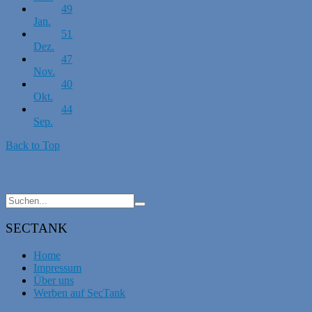
49
Jan.
51
Dez.
47
Nov.
40
Okt.
44
Sep.
Back to Top
SECTANK
Home
Impressum
Über uns
Werben auf SecTank