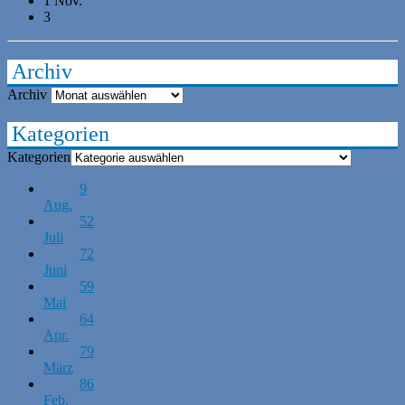
1 Nov.
3
Archiv
Archiv
Kategorien
Kategorien
9
Aug.
52
Juli
72
Juni
59
Mai
64
Apr.
79
März
86
Feb.