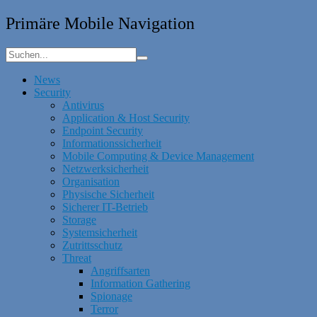
Primäre Mobile Navigation
News
Security
Antivirus
Application & Host Security
Endpoint Security
Informationssicherheit
Mobile Computing & Device Management
Netzwerksicherheit
Organisation
Physische Sicherheit
Sicherer IT-Betrieb
Storage
Systemsicherheit
Zutrittsschutz
Threat
Angriffsarten
Information Gathering
Spionage
Terror