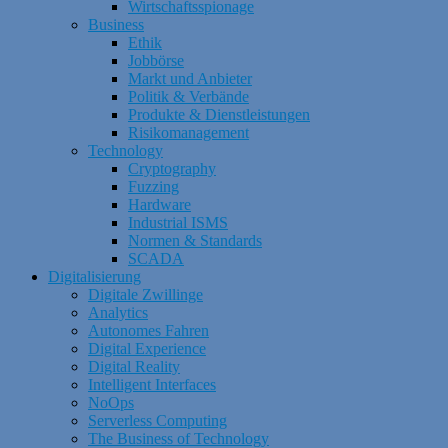
Wirtschaftsspionage
Business
Ethik
Jobbörse
Markt und Anbieter
Politik & Verbände
Produkte & Dienstleistungen
Risikomanagement
Technology
Cryptography
Fuzzing
Hardware
Industrial ISMS
Normen & Standards
SCADA
Digitalisierung
Digitale Zwillinge
Analytics
Autonomes Fahren
Digital Experience
Digital Reality
Intelligent Interfaces
NoOps
Serverless Computing
The Business of Technology