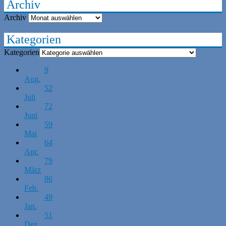
Archiv
Archiv
Kategorien
Kategorien
9
Aug.
52
Juli
72
Juni
59
Mai
64
Apr.
79
März
86
Feb.
49
Jan.
51
Dez.