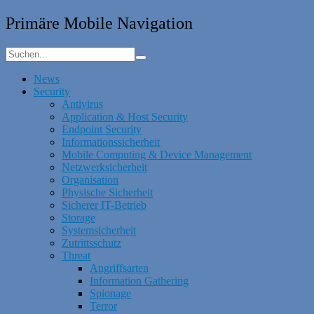
Primäre Mobile Navigation
News
Security
Antivirus
Application & Host Security
Endpoint Security
Informationssicherheit
Mobile Computing & Device Management
Netzwerksicherheit
Organisation
Physische Sicherheit
Sicherer IT-Betrieb
Storage
Systemsicherheit
Zutrittsschutz
Threat
Angriffsarten
Information Gathering
Spionage
Terror