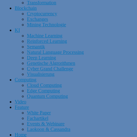
Transformation
Blockchain
Cryptocurrency
Exchanges
Mining Technologie
KI
Machine Learning
Reinforced Learning
Semantik
Natural Language Processing
Deep Learning
Genetische Algrorithmen
Cyber Grand Challenge
Visualisierung
Computing
Cloud Computing
Edge Computing
Quantum Computing
Video
Feature
White Paper
Fachartikel
Events & Webinare
Laokoon & Cassandra
Home