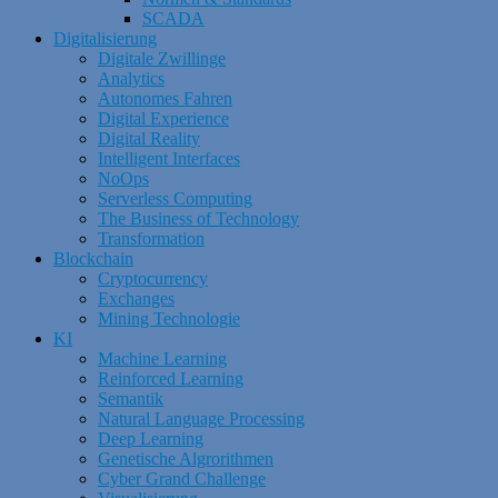
SCADA
Digitalisierung
Digitale Zwillinge
Analytics
Autonomes Fahren
Digital Experience
Digital Reality
Intelligent Interfaces
NoOps
Serverless Computing
The Business of Technology
Transformation
Blockchain
Cryptocurrency
Exchanges
Mining Technologie
KI
Machine Learning
Reinforced Learning
Semantik
Natural Language Processing
Deep Learning
Genetische Algrorithmen
Cyber Grand Challenge