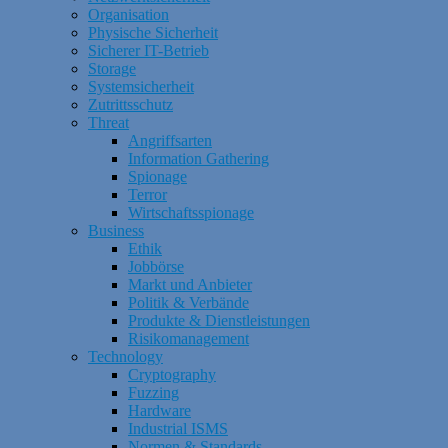
Organisation
Physische Sicherheit
Sicherer IT-Betrieb
Storage
Systemsicherheit
Zutrittsschutz
Threat
Angriffsarten
Information Gathering
Spionage
Terror
Wirtschaftsspionage
Business
Ethik
Jobbörse
Markt und Anbieter
Politik & Verbände
Produkte & Dienstleistungen
Risikomanagement
Technology
Cryptography
Fuzzing
Hardware
Industrial ISMS
Normen & Standards