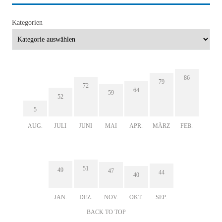
Kategorien
86
79
72
64
59
52
5
AUG.
JULI
JUNI
MAI
APR.
MÄRZ
FEB.
51
49
47
44
40
JAN.
DEZ.
NOV.
OKT.
SEP.
BACK TO TOP