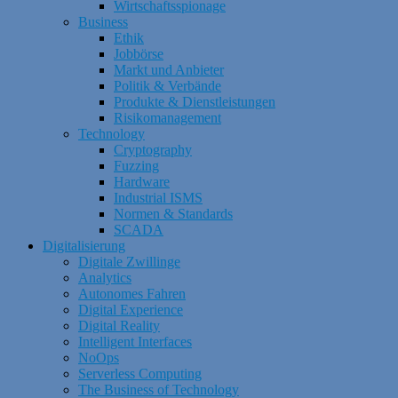
Wirtschaftsspionage
Business
Ethik
Jobbörse
Markt und Anbieter
Politik & Verbände
Produkte & Dienstleistungen
Risikomanagement
Technology
Cryptography
Fuzzing
Hardware
Industrial ISMS
Normen & Standards
SCADA
Digitalisierung
Digitale Zwillinge
Analytics
Autonomes Fahren
Digital Experience
Digital Reality
Intelligent Interfaces
NoOps
Serverless Computing
The Business of Technology