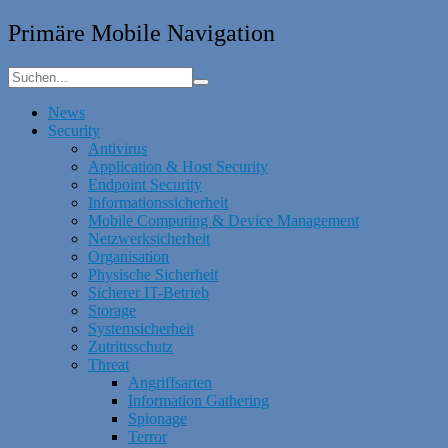
Primäre Mobile Navigation
News
Security
Antivirus
Application & Host Security
Endpoint Security
Informationssicherheit
Mobile Computing & Device Management
Netzwerksicherheit
Organisation
Physische Sicherheit
Sicherer IT-Betrieb
Storage
Systemsicherheit
Zutrittsschutz
Threat
Angriffsarten
Information Gathering
Spionage
Terror