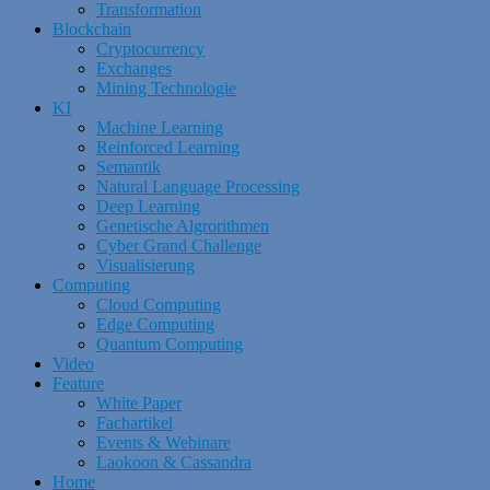
Transformation
Blockchain
Cryptocurrency
Exchanges
Mining Technologie
KI
Machine Learning
Reinforced Learning
Semantik
Natural Language Processing
Deep Learning
Genetische Algrorithmen
Cyber Grand Challenge
Visualisierung
Computing
Cloud Computing
Edge Computing
Quantum Computing
Video
Feature
White Paper
Fachartikel
Events & Webinare
Laokoon & Cassandra
Home