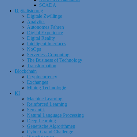
SCADA
Digitalisierung
Digitale Zwillinge
Analytics
Autonomes Fahren
Digital Experience
Digital Reality
Intelligent Interfaces
NoOps
Serverless Computing
The Business of Technology
Transformation
Blockchain
Cryptocurrency
Exchanges
Mining Technologie
KI
Machine Learning
Reinforced Learning
Semantik
Natural Language Processing
Deep Learning
Genetische Algrorithmen
Cyber Grand Challenge