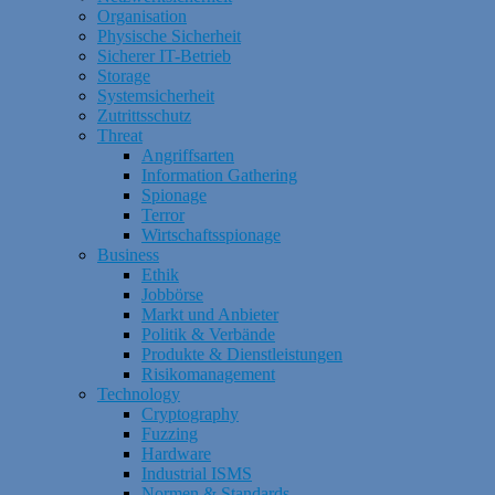
Organisation
Physische Sicherheit
Sicherer IT-Betrieb
Storage
Systemsicherheit
Zutrittsschutz
Threat
Angriffsarten
Information Gathering
Spionage
Terror
Wirtschaftsspionage
Business
Ethik
Jobbörse
Markt und Anbieter
Politik & Verbände
Produkte & Dienstleistungen
Risikomanagement
Technology
Cryptography
Fuzzing
Hardware
Industrial ISMS
Normen & Standards