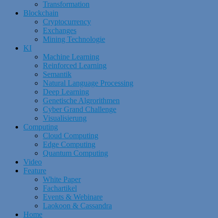
Transformation
Blockchain
Cryptocurrency
Exchanges
Mining Technologie
KI
Machine Learning
Reinforced Learning
Semantik
Natural Language Processing
Deep Learning
Genetische Algrorithmen
Cyber Grand Challenge
Visualisierung
Computing
Cloud Computing
Edge Computing
Quantum Computing
Video
Feature
White Paper
Fachartikel
Events & Webinare
Laokoon & Cassandra
Home