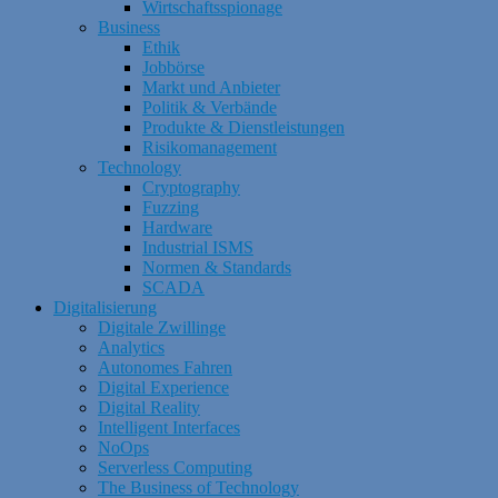
Wirtschaftsspionage
Business
Ethik
Jobbörse
Markt und Anbieter
Politik & Verbände
Produkte & Dienstleistungen
Risikomanagement
Technology
Cryptography
Fuzzing
Hardware
Industrial ISMS
Normen & Standards
SCADA
Digitalisierung
Digitale Zwillinge
Analytics
Autonomes Fahren
Digital Experience
Digital Reality
Intelligent Interfaces
NoOps
Serverless Computing
The Business of Technology