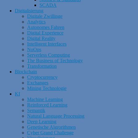
SCADA
Digitalisierung
Digitale Zwillinge
Analytics
Autonomes Fahren
Digital Experience
Digital Reality
Intelligent Interfaces
NoOps
Serverless Computing
The Business of Technology
Transformation
Blockchain
Cryptocurrency
Exchanges
Mining Technologie
KI
Machine Learning
Reinforced Learning
Semantik
Natural Language Processing
Deep Learning
Genetische Algrorithmen
Cyber Grand Challenge