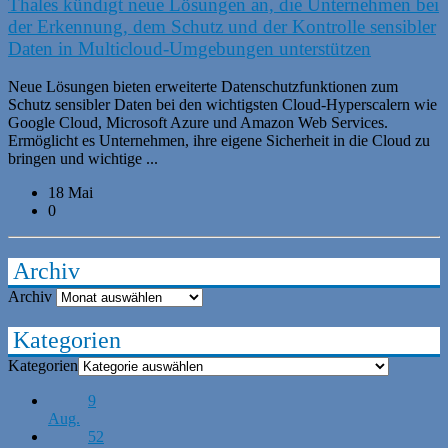
Thales kündigt neue Lösungen an, die Unternehmen bei
der Erkennung, dem Schutz und der Kontrolle sensibler
Daten in Multicloud-Umgebungen unterstützen
Neue Lösungen bieten erweiterte Datenschutzfunktionen zum
Schutz sensibler Daten bei den wichtigsten Cloud-Hyperscalern wie
Google Cloud, Microsoft Azure und Amazon Web Services.
Ermöglicht es Unternehmen, ihre eigene Sicherheit in die Cloud zu
bringen und wichtige ...
18 Mai
0
Archiv
Archiv
Kategorien
Kategorien
9
Aug.
52