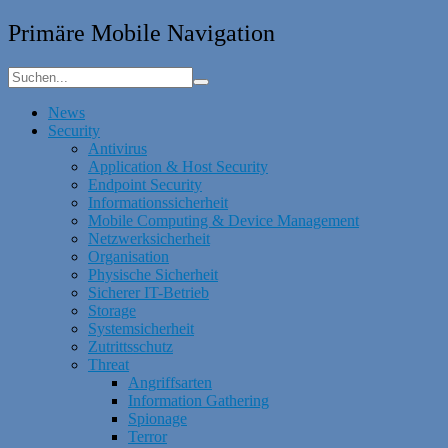
Primäre Mobile Navigation
News
Security
Antivirus
Application & Host Security
Endpoint Security
Informationssicherheit
Mobile Computing & Device Management
Netzwerksicherheit
Organisation
Physische Sicherheit
Sicherer IT-Betrieb
Storage
Systemsicherheit
Zutrittsschutz
Threat
Angriffsarten
Information Gathering
Spionage
Terror