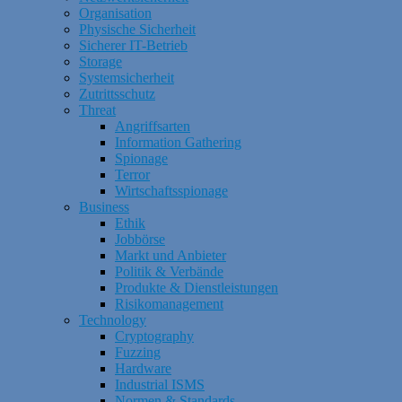
Organisation
Physische Sicherheit
Sicherer IT-Betrieb
Storage
Systemsicherheit
Zutrittsschutz
Threat
Angriffsarten
Information Gathering
Spionage
Terror
Wirtschaftsspionage
Business
Ethik
Jobbörse
Markt und Anbieter
Politik & Verbände
Produkte & Dienstleistungen
Risikomanagement
Technology
Cryptography
Fuzzing
Hardware
Industrial ISMS
Normen & Standards