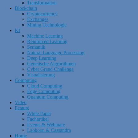
Transformation
Blockchain
Cryptocurrency
Exchanges
Mining Technologie
KI
Machine Learning
Reinforced Learning
Semantik
Natural Language Processing
Deep Learning
Genetische Algrorithmen
Cyber Grand Challenge
Visualisierung
Computing
Cloud Computing
Edge Computing
Quantum Computing
Video
Feature
White Paper
Fachartikel
Events & Webinare
Laokoon & Cassandra
Home