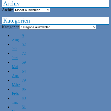
Archiv
Archiv
Kategorien
Kategorien
9
Aug.
52
Juli
72
Juni
59
Mai
64
Apr.
79
März
86
Feb.
49
Jan.
51