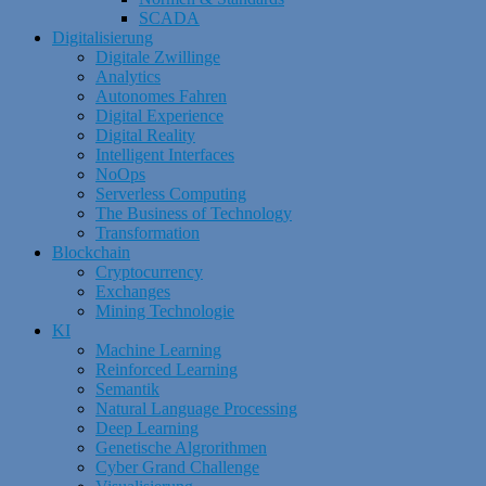
SCADA
Digitalisierung
Digitale Zwillinge
Analytics
Autonomes Fahren
Digital Experience
Digital Reality
Intelligent Interfaces
NoOps
Serverless Computing
The Business of Technology
Transformation
Blockchain
Cryptocurrency
Exchanges
Mining Technologie
KI
Machine Learning
Reinforced Learning
Semantik
Natural Language Processing
Deep Learning
Genetische Algrorithmen
Cyber Grand Challenge