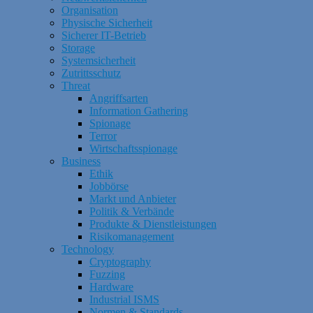
Organisation
Physische Sicherheit
Sicherer IT-Betrieb
Storage
Systemsicherheit
Zutrittsschutz
Threat
Angriffsarten
Information Gathering
Spionage
Terror
Wirtschaftsspionage
Business
Ethik
Jobbörse
Markt und Anbieter
Politik & Verbände
Produkte & Dienstleistungen
Risikomanagement
Technology
Cryptography
Fuzzing
Hardware
Industrial ISMS
Normen & Standards