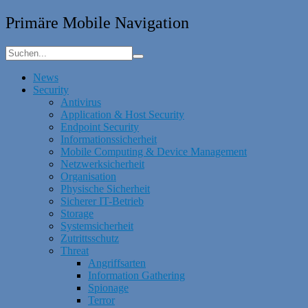
Primäre Mobile Navigation
News
Security
Antivirus
Application & Host Security
Endpoint Security
Informationssicherheit
Mobile Computing & Device Management
Netzwerksicherheit
Organisation
Physische Sicherheit
Sicherer IT-Betrieb
Storage
Systemsicherheit
Zutrittsschutz
Threat
Angriffsarten
Information Gathering
Spionage
Terror