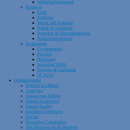
Wirtschaftsspionage
Business
Ethik
Jobbörse
Markt und Anbieter
Politik & Verbände
Produkte & Dienstleistungen
Risikomanagement
Technology
Cryptography
Fuzzing
Hardware
Industrial ISMS
Normen & Standards
SCADA
Digitalisierung
Digitale Zwillinge
Analytics
Autonomes Fahren
Digital Experience
Digital Reality
Intelligent Interfaces
NoOps
Serverless Computing
The Business of Technology