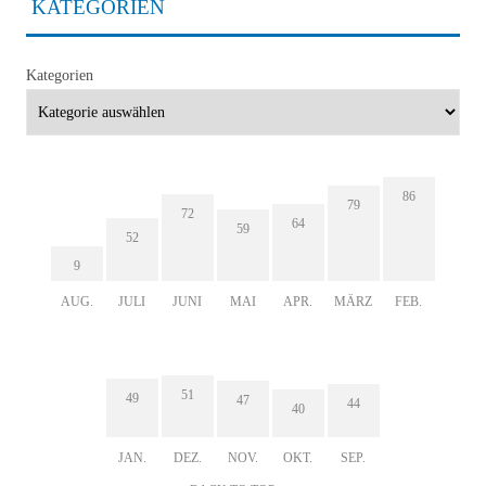
KATEGORIEN
Kategorien
86
79
72
64
59
52
9
AUG.
JULI
JUNI
MAI
APR.
MÄRZ
FEB.
51
49
47
44
40
JAN.
DEZ.
NOV.
OKT.
SEP.