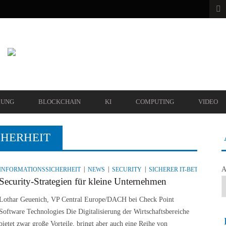
RUNG
BLOCKCHAIN
KI
COMPUTING
VIDEO
CHERHEIT
A
INFORMATIONSSICHERHEIT
NEWS
SECURITY
SICHERER IT-BETRIEB
Security-Strategien für kleine Unternehmen
Lothar Geuenich, VP Central Europe/DACH bei Check Point
Software Technologies Die Digitalisierung der Wirtschaftsbereiche
bietet zwar große Vorteile, bringt aber auch eine Reihe von