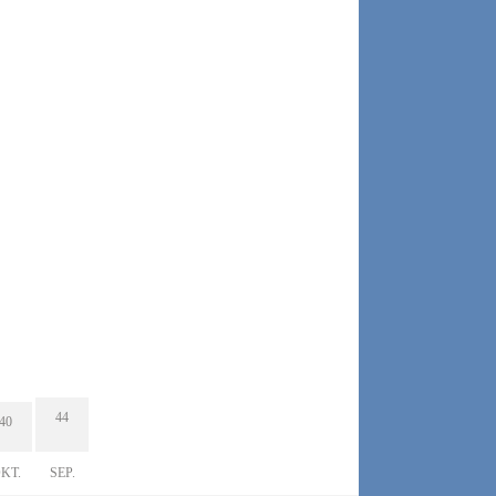
VICE MANAGEMENT
NEWS
PRODUKTE & DIENSTLEISTUNGEN
44
40
KT.
SEP.