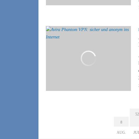
52
8
AUG.
JU