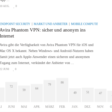
10 AUG.
0
ENDPOINT SECURITY
MARKT UND ANBIETER
MOBILE COMPUTING & DE
Avira Phantom VPN: sicher und anonym ins
Internet
Avira gibt die Verfügbarkeit von Avira Phantom VPN für iOS und
Mac OS X bekannt. Neben Windows- und Android-Nutzern haben
damit jetzt auch Apple-Anwender einen sicheren und anonymen
Zugang zum Internet, verkündet der Anbieter von ...
22 JUNI
0
86
79
72
64
59
51
49
47
LI
JUNI
MAI
APR.
MÄRZ
FEB.
JAN.
DEZ.
NOV.
O