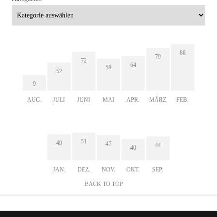
86
79
72
64
59
52
9
AUG.
JULI
JUNI
MAI
APR.
MÄRZ
FEB.
51
49
47
44
40
JAN.
DEZ.
NOV.
OKT.
SEP.
BACK TO TOP