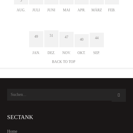
5
AUG.
JULI
JUNI
MAI
APR.
MÄRZ
FEB.
51
49
47
44
40
JAN.
DEZ.
NOV.
OKT.
SEP.
BACK TO TOP
SECTANK
Home