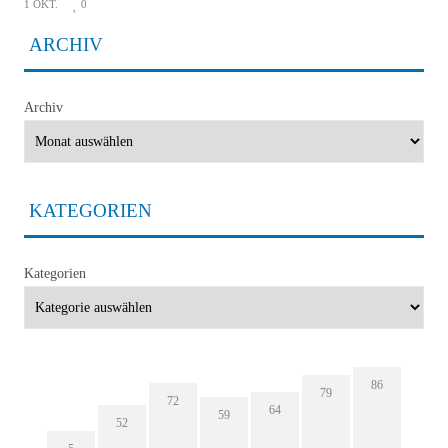
1 OKT.
0
ARCHIV
Archiv
KATEGORIEN
Kategorien
86
79
72
64
59
52