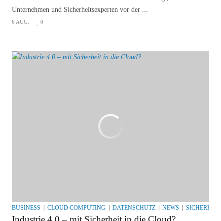
Unternehmen und Sicherheitsexperten vor der ...
6 AUG.
0
BUSINESS
CLOUD COMPUTING
DATENSCHUTZ
NEWS
SICHERER I
Industrie 4.0 – mit Sicherheit in die Cloud?