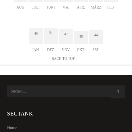
AUG.
JULI
JUNI
MAI
APR.
MÄRZ
FEB.
51
49
47
44
40
JAN.
DEZ.
NOV.
OKT.
SEP.
BACK TO TOP
SECTANK
Home