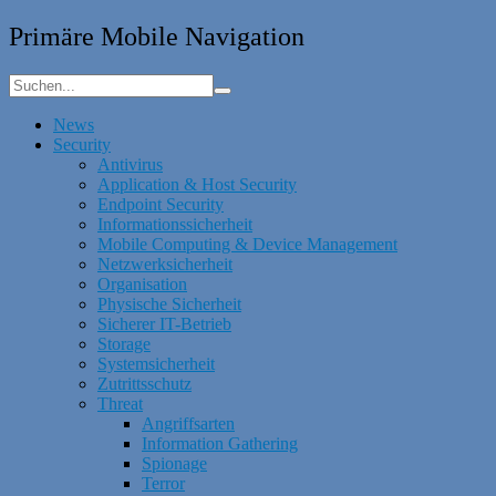
Primäre Mobile Navigation
News
Security
Antivirus
Application & Host Security
Endpoint Security
Informationssicherheit
Mobile Computing & Device Management
Netzwerksicherheit
Organisation
Physische Sicherheit
Sicherer IT-Betrieb
Storage
Systemsicherheit
Zutrittsschutz
Threat
Angriffsarten
Information Gathering
Spionage
Terror