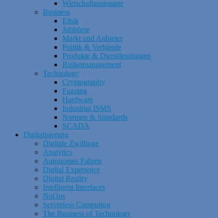
Wirtschaftsspionage
Business
Ethik
Jobbörse
Markt und Anbieter
Politik & Verbände
Produkte & Dienstleistungen
Risikomanagement
Technology
Cryptography
Fuzzing
Hardware
Industrial ISMS
Normen & Standards
SCADA
Digitalisierung
Digitale Zwillinge
Analytics
Autonomes Fahren
Digital Experience
Digital Reality
Intelligent Interfaces
NoOps
Serverless Computing
The Business of Technology