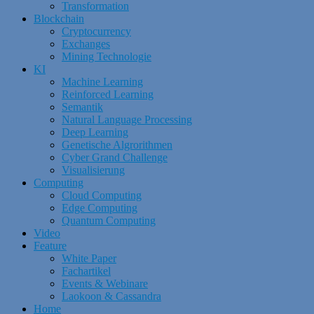
Transformation
Blockchain
Cryptocurrency
Exchanges
Mining Technologie
KI
Machine Learning
Reinforced Learning
Semantik
Natural Language Processing
Deep Learning
Genetische Algrorithmen
Cyber Grand Challenge
Visualisierung
Computing
Cloud Computing
Edge Computing
Quantum Computing
Video
Feature
White Paper
Fachartikel
Events & Webinare
Laokoon & Cassandra
Home