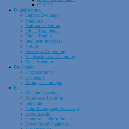
SCADA
Digitalisierung
Digitale Zwillinge
Analytics
Autonomes Fahren
Digital Experience
Digital Reality
Intelligent Interfaces
NoOps
Serverless Computing
The Business of Technology
Transformation
Blockchain
Cryptocurrency
Exchanges
Mining Technologie
KI
Machine Learning
Reinforced Learning
Semantik
Natural Language Processing
Deep Learning
Genetische Algrorithmen
Cyber Grand Challenge