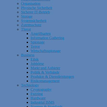
Organisation
Physische Sicherheit
Sicherer IT-Betrieb
Storage
Systemsicherheit
Zutrittsschutz
Threat
Angriffsarten
Information Gathering
Spionage
Terror
Wirtschaftsspionage
Business
Ethik
Jobbörse
Markt und Anbieter
Politik & Verbände
Produkte & Dienstleistungen
Risikomanagement
Technology
Cryptography
Fuzzing
Hardware
Industrial ISMS
Normen & Standards