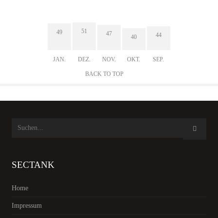
51
49
47
44
40
JAN.
DEZ.
NOV.
OKT.
SEP.
BACK TO TOP
SECTANK
Home
Impressum