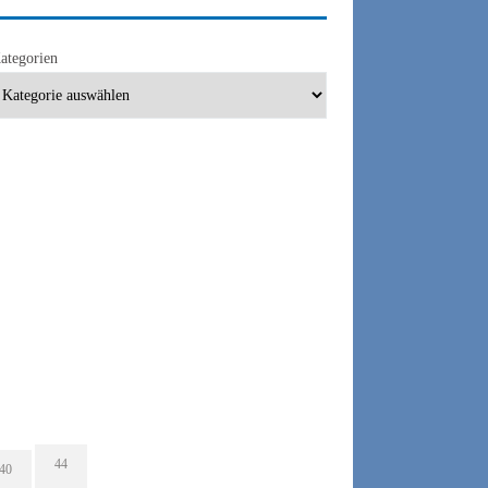
ategorien
L
FEATURE
NETZWERKSICHERHEIT
SECURITY
SICHERER IT-BETRIEB
44
40