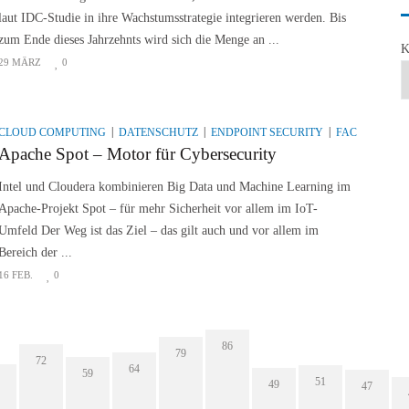
laut IDC-Studie in ihre Wachstumsstrategie integrieren werden. Bis
zum Ende dieses Jahrzehnts wird sich die Menge an ...
K
29 MÄRZ
0
CLOUD COMPUTING
DATENSCHUTZ
ENDPOINT SECURITY
FACHARTIKE
Apache Spot – Motor für Cybersecurity
Intel und Cloudera kombinieren Big Data und Machine Learning im
Apache-Projekt Spot – für mehr Sicherheit vor allem im IoT-
Umfeld Der Weg ist das Ziel – das gilt auch und vor allem im
Bereich der ...
16 FEB.
0
86
79
72
64
59
51
49
47