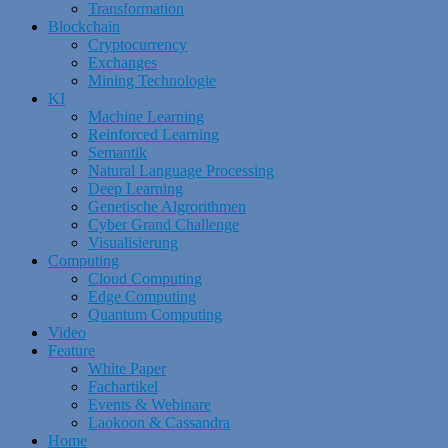
Transformation
Blockchain
Cryptocurrency
Exchanges
Mining Technologie
KI
Machine Learning
Reinforced Learning
Semantik
Natural Language Processing
Deep Learning
Genetische Algrorithmen
Cyber Grand Challenge
Visualisierung
Computing
Cloud Computing
Edge Computing
Quantum Computing
Video
Feature
White Paper
Fachartikel
Events & Webinare
Laokoon & Cassandra
Home