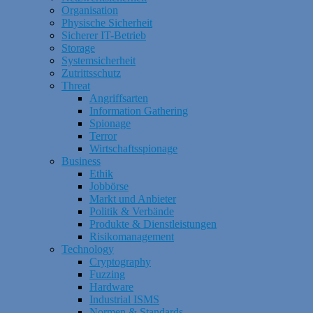
Organisation
Physische Sicherheit
Sicherer IT-Betrieb
Storage
Systemsicherheit
Zutrittsschutz
Threat
Angriffsarten
Information Gathering
Spionage
Terror
Wirtschaftsspionage
Business
Ethik
Jobbörse
Markt und Anbieter
Politik & Verbände
Produkte & Dienstleistungen
Risikomanagement
Technology
Cryptography
Fuzzing
Hardware
Industrial ISMS
Normen & Standards