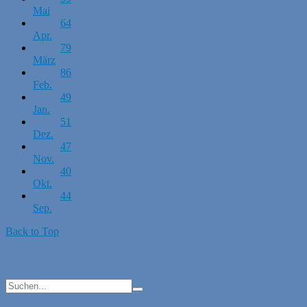
Mai
64
Apr.
79
März
86
Feb.
49
Jan.
51
Dez.
47
Nov.
40
Okt.
44
Sep.
Back to Top