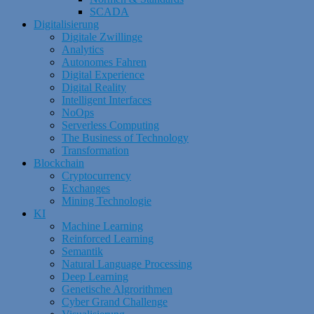
SCADA
Digitalisierung
Digitale Zwillinge
Analytics
Autonomes Fahren
Digital Experience
Digital Reality
Intelligent Interfaces
NoOps
Serverless Computing
The Business of Technology
Transformation
Blockchain
Cryptocurrency
Exchanges
Mining Technologie
KI
Machine Learning
Reinforced Learning
Semantik
Natural Language Processing
Deep Learning
Genetische Algrorithmen
Cyber Grand Challenge