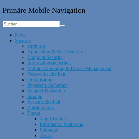
Primäre Mobile Navigation
News
Security
Antivirus
Application & Host Security
Endpoint Security
Informationssicherheit
Mobile Computing & Device Management
Netzwerksicherheit
Organisation
Physische Sicherheit
Sicherer IT-Betrieb
Storage
Systemsicherheit
Zutrittsschutz
Threat
Angriffsarten
Information Gathering
Spionage
Terror