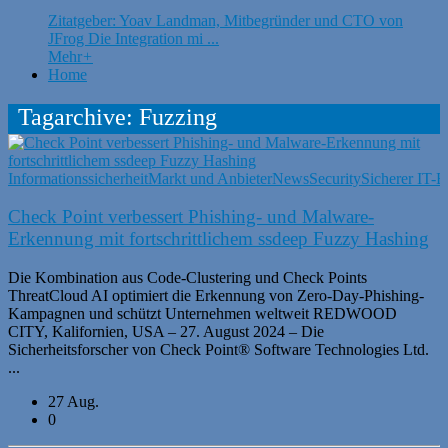
Zitatgeber: Yoav Landman, Mitbegründer und CTO von
JFrog Die Integration mi ...
Mehr
+
Home
Tagarchive: Fuzzing
Informationssicherheit
Markt und Anbieter
News
Security
Sicherer IT-B
Check Point verbessert Phishing- und Malware-
Erkennung mit fortschrittlichem ssdeep Fuzzy Hashing
Die Kombination aus Code-Clustering und Check Points
ThreatCloud AI optimiert die Erkennung von Zero-Day-Phishing-
Kampagnen und schützt Unternehmen weltweit REDWOOD
CITY, Kalifornien, USA – 27. August 2024 – Die
Sicherheitsforscher von Check Point® Software Technologies Ltd.
...
27 Aug.
0