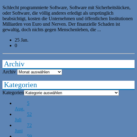
Schlecht programmierte Software, Software mit Sicherheitslücken,
oder Software, die völlig anderes erledigt als ursprünglich
beabsichtigt, kosten die Unternehmen und öffentlichen Institutionen
Milliarden von Euro und Nerven. Der finanzielle Schaden ist
gewaltig, doch nichts gegen Menschenleben, die ...
25 Jan.
0
Archiv
Archiv
Kategorien
Kategorien
5
Aug.
52
Juli
72
Juni
59