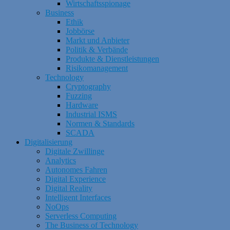
Wirtschaftsspionage
Business
Ethik
Jobbörse
Markt und Anbieter
Politik & Verbände
Produkte & Dienstleistungen
Risikomanagement
Technology
Cryptography
Fuzzing
Hardware
Industrial ISMS
Normen & Standards
SCADA
Digitalisierung
Digitale Zwillinge
Analytics
Autonomes Fahren
Digital Experience
Digital Reality
Intelligent Interfaces
NoOps
Serverless Computing
The Business of Technology