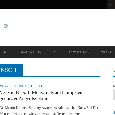
RUNG
BLOCKCHAIN
KI
COMPUTING
VIDEO
ENSCH
A
NEWS
SECURITY
THREAT
Verizon Report: Mensch als am häufigsten
genutzter Angriffsvektor
Dr. Martin Krämer, Security Awareness Advocate bei KnowBe4 Der
Mensch bleibt nach wie vor der am häufigsten genutzte