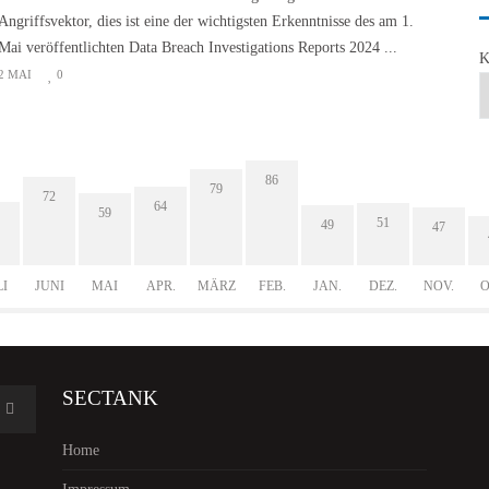
Angriffsvektor, dies ist eine der wichtigsten Erkenntnisse des am 1.
Mai veröffentlichten Data Breach Investigations Reports 2024 ...
K
2 MAI
0
86
79
72
64
59
51
49
47
LI
JUNI
MAI
APR.
MÄRZ
FEB.
JAN.
DEZ.
NOV.
O
SECTANK
Home