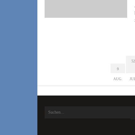
52
9
AUG.
JU