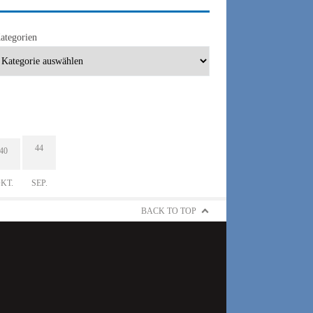
ategorien
44
40
KT.
SEP.
BACK TO TOP