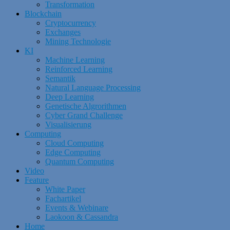
Transformation
Blockchain
Cryptocurrency
Exchanges
Mining Technologie
KI
Machine Learning
Reinforced Learning
Semantik
Natural Language Processing
Deep Learning
Genetische Algrorithmen
Cyber Grand Challenge
Visualisierung
Computing
Cloud Computing
Edge Computing
Quantum Computing
Video
Feature
White Paper
Fachartikel
Events & Webinare
Laokoon & Cassandra
Home