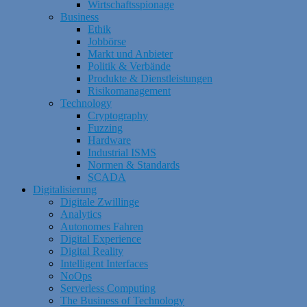
Wirtschaftsspionage
Business
Ethik
Jobbörse
Markt und Anbieter
Politik & Verbände
Produkte & Dienstleistungen
Risikomanagement
Technology
Cryptography
Fuzzing
Hardware
Industrial ISMS
Normen & Standards
SCADA
Digitalisierung
Digitale Zwillinge
Analytics
Autonomes Fahren
Digital Experience
Digital Reality
Intelligent Interfaces
NoOps
Serverless Computing
The Business of Technology