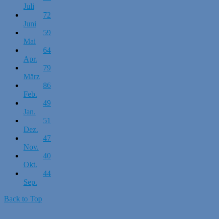
Juli
72
Juni
59
Mai
64
Apr.
79
März
86
Feb.
49
Jan.
51
Dez.
47
Nov.
40
Okt.
44
Sep.
Back to Top