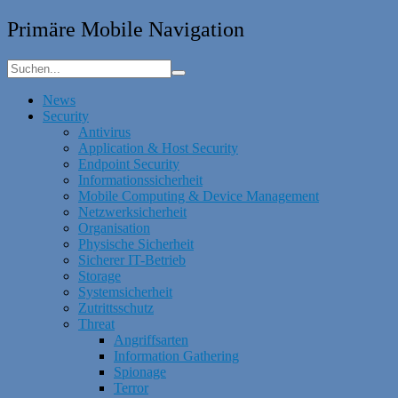
Primäre Mobile Navigation
News
Security
Antivirus
Application & Host Security
Endpoint Security
Informationssicherheit
Mobile Computing & Device Management
Netzwerksicherheit
Organisation
Physische Sicherheit
Sicherer IT-Betrieb
Storage
Systemsicherheit
Zutrittsschutz
Threat
Angriffsarten
Information Gathering
Spionage
Terror