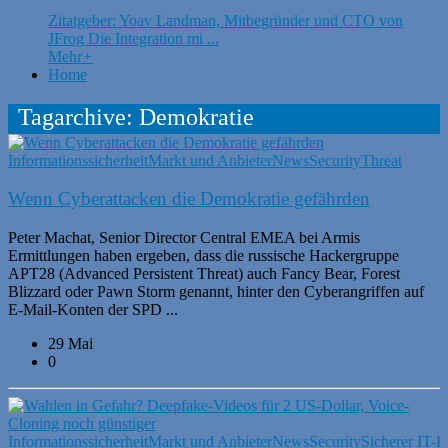
Zitatgeber: Yoav Landman, Mitbegründer und CTO von
JFrog Die Integration mi ...
Mehr
+
Home
Tagarchive: Demokratie
Informationssicherheit
Markt und Anbieter
News
Security
Threat
Wenn Cyberattacken die Demokratie gefährden
Peter Machat, Senior Director Central EMEA bei Armis
Ermittlungen haben ergeben, dass die russische Hackergruppe
APT28 (Advanced Persistent Threat) auch Fancy Bear, Forest
Blizzard oder Pawn Storm genannt, hinter den Cyberangriffen auf
E-Mail-Konten der SPD ...
29 Mai
0
Informationssicherheit
Markt und Anbieter
News
Security
Sicherer IT-B