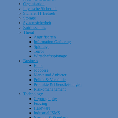
Organisation
Physische Sicherheit
Sicherer IT-Betrieb
Storage
Systemsicherheit
Zutrittsschutz
Threat
Angriffsarten
Information Gathering
Spionage
Terror
Wirtschaftsspionage
Business
Ethik
Jobbörse
Markt und Anbieter
Politik & Verbände
Produkte & Dienstleistungen
Risikomanagement
Technology
Cryptography
Fuzzing
Hardware
Industrial ISMS
Normen & Standards