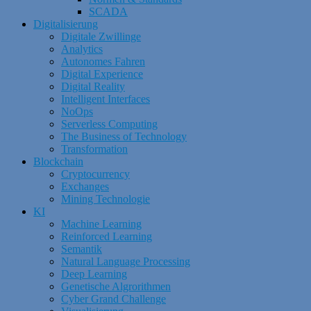
SCADA
Digitalisierung
Digitale Zwillinge
Analytics
Autonomes Fahren
Digital Experience
Digital Reality
Intelligent Interfaces
NoOps
Serverless Computing
The Business of Technology
Transformation
Blockchain
Cryptocurrency
Exchanges
Mining Technologie
KI
Machine Learning
Reinforced Learning
Semantik
Natural Language Processing
Deep Learning
Genetische Algrorithmen
Cyber Grand Challenge