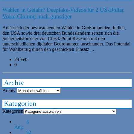
Wahlen in Gefahr? Deepfake-Videos für 2 US-Dollar,
Voice-Cloning noch günstiger
Anlässlich der bevorstehenden Wahlen in Großbritannien, Indien,
den USA sowie drei deutschen Bundesländern setzen sich die
Sicherheitsforscher von Check Point Research mit den
unterschiedlichen digitalen Bedrohungen auseinander. Das Potential
für Wahlbetrug durch den geschickten Einsatz ...
24 Feb.
0
Archiv
Archiv
Kategorien
Kategorien
6
Aug.
52