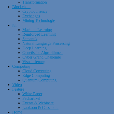
Transformation
Blockchain
Cryptocurrency
Exchanges
Mining Technologie
KI
Machine Learning
Reinforced Learning
Semantik
Natural Language Processing
Deep Learning
Genetische Algrorithmen
Cyber Grand Challenge
Visualisierung
Computing
Cloud Computing
Edge Computing
Quantum Computing
Video
Feature
White Paper
Fachartikel
Events & Webinare
Laokoon & Cassandra
Home