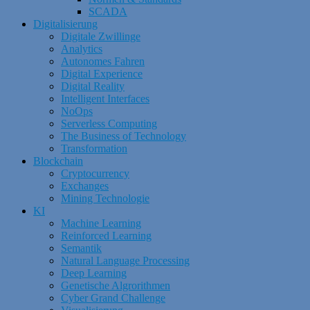
SCADA
Digitalisierung
Digitale Zwillinge
Analytics
Autonomes Fahren
Digital Experience
Digital Reality
Intelligent Interfaces
NoOps
Serverless Computing
The Business of Technology
Transformation
Blockchain
Cryptocurrency
Exchanges
Mining Technologie
KI
Machine Learning
Reinforced Learning
Semantik
Natural Language Processing
Deep Learning
Genetische Algrorithmen
Cyber Grand Challenge