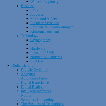
Wirtschaftsspionage
Business
Ethik
Jobbörse
Markt und Anbieter
Politik & Verbände
Produkte & Dienstleistungen
Risikomanagement
Technology
Cryptography
Fuzzing
Hardware
Industrial ISMS
Normen & Standards
SCADA
Digitalisierung
Digitale Zwillinge
Analytics
Autonomes Fahren
Digital Experience
Digital Reality
Intelligent Interfaces
NoOps
Serverless Computing
The Business of Technology