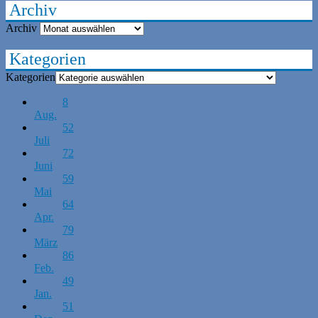
Archiv
Archiv
Kategorien
Kategorien
8
Aug.
52
Juli
72
Juni
59
Mai
64
Apr.
79
März
86
Feb.
49
Jan.
51