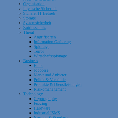
Organisation
Physische Sicherheit
Sicherer IT-Betrieb
Storage
Systemsicherheit
Zutrittsschutz
Threat
Angriffsarten
Information Gathering
Spionage
Terror
Wirtschaftsspionage
Business
Ethik
Jobbörse
Markt und Anbieter
Politik & Verbände
Produkte & Dienstleistungen
Risikomanagement
Technology
Cryptography
Fuzzing
Hardware
Industrial ISMS
Normen & Standards