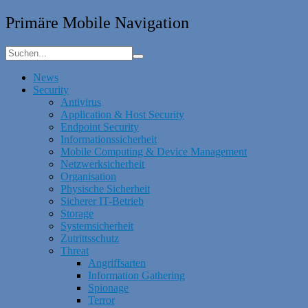
Primäre Mobile Navigation
News
Security
Antivirus
Application & Host Security
Endpoint Security
Informationssicherheit
Mobile Computing & Device Management
Netzwerksicherheit
Organisation
Physische Sicherheit
Sicherer IT-Betrieb
Storage
Systemsicherheit
Zutrittsschutz
Threat
Angriffsarten
Information Gathering
Spionage
Terror