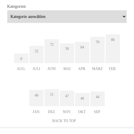
Kategorien
86
79
72
64
59
52
9
AUG.
JULI
JUNI
MAI
APR.
MÄRZ
FEB.
51
49
47
44
40
JAN.
DEZ.
NOV.
OKT.
SEP.
BACK TO TOP