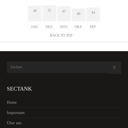
51
49
47
44
40
JAN.
DEZ.
NOV.
OKT.
SEP.
BACK TO TOP
SECTANK
Home
Impressum
Über uns