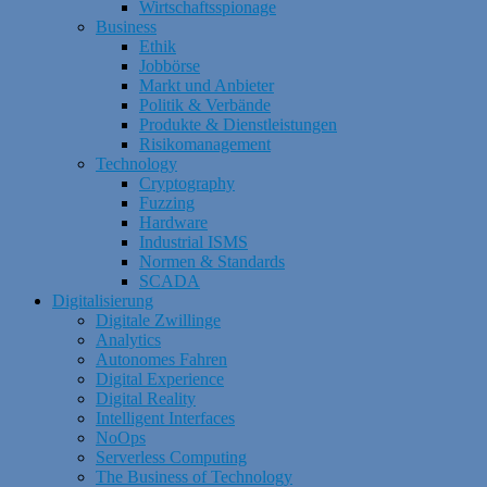
Wirtschaftsspionage
Business
Ethik
Jobbörse
Markt und Anbieter
Politik & Verbände
Produkte & Dienstleistungen
Risikomanagement
Technology
Cryptography
Fuzzing
Hardware
Industrial ISMS
Normen & Standards
SCADA
Digitalisierung
Digitale Zwillinge
Analytics
Autonomes Fahren
Digital Experience
Digital Reality
Intelligent Interfaces
NoOps
Serverless Computing
The Business of Technology