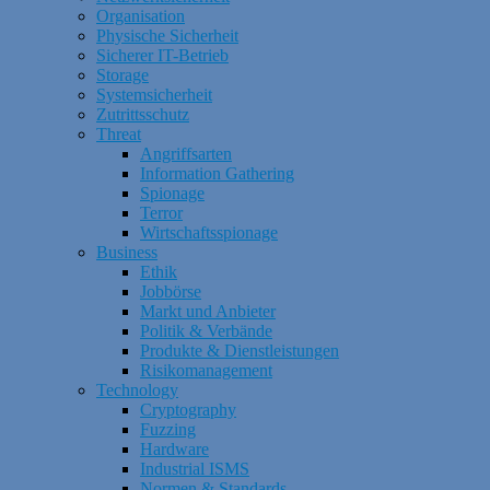
Organisation
Physische Sicherheit
Sicherer IT-Betrieb
Storage
Systemsicherheit
Zutrittsschutz
Threat
Angriffsarten
Information Gathering
Spionage
Terror
Wirtschaftsspionage
Business
Ethik
Jobbörse
Markt und Anbieter
Politik & Verbände
Produkte & Dienstleistungen
Risikomanagement
Technology
Cryptography
Fuzzing
Hardware
Industrial ISMS
Normen & Standards