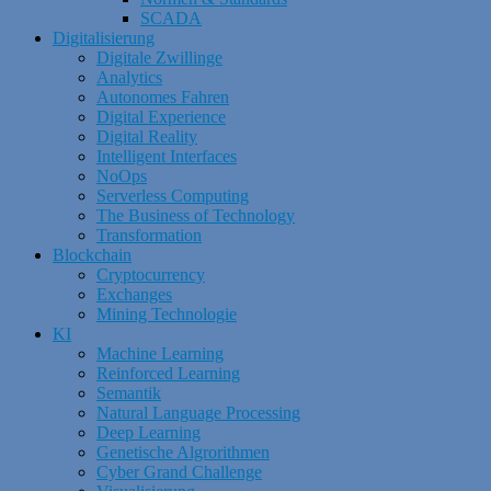
SCADA
Digitalisierung
Digitale Zwillinge
Analytics
Autonomes Fahren
Digital Experience
Digital Reality
Intelligent Interfaces
NoOps
Serverless Computing
The Business of Technology
Transformation
Blockchain
Cryptocurrency
Exchanges
Mining Technologie
KI
Machine Learning
Reinforced Learning
Semantik
Natural Language Processing
Deep Learning
Genetische Algrorithmen
Cyber Grand Challenge