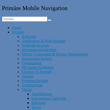
Primäre Mobile Navigation
News
Security
Antivirus
Application & Host Security
Endpoint Security
Informationssicherheit
Mobile Computing & Device Management
Netzwerksicherheit
Organisation
Physische Sicherheit
Sicherer IT-Betrieb
Storage
Systemsicherheit
Zutrittsschutz
Threat
Angriffsarten
Information Gathering
Spionage
Terror