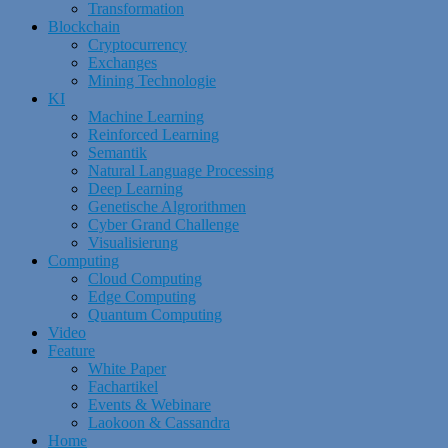
Transformation
Blockchain
Cryptocurrency
Exchanges
Mining Technologie
KI
Machine Learning
Reinforced Learning
Semantik
Natural Language Processing
Deep Learning
Genetische Algrorithmen
Cyber Grand Challenge
Visualisierung
Computing
Cloud Computing
Edge Computing
Quantum Computing
Video
Feature
White Paper
Fachartikel
Events & Webinare
Laokoon & Cassandra
Home