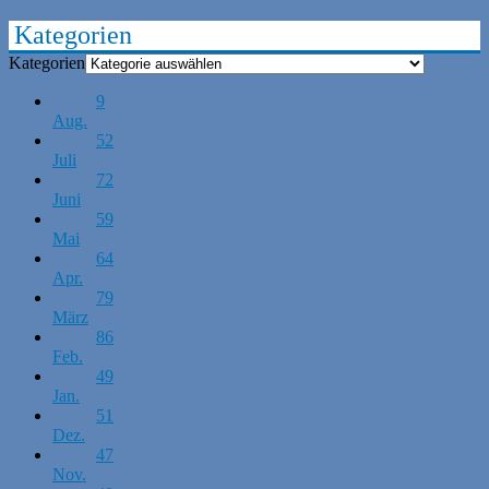
Kategorien
Kategorien
9
Aug.
52
Juli
72
Juni
59
Mai
64
Apr.
79
März
86
Feb.
49
Jan.
51
Dez.
47
Nov.