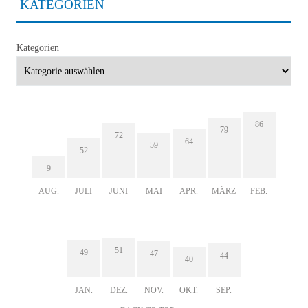
KATEGORIEN
Kategorien
86
79
72
64
59
52
9
AUG.
JULI
JUNI
MAI
APR.
MÄRZ
FEB.
51
49
47
44
40
JAN.
DEZ.
NOV.
OKT.
SEP.