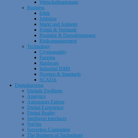
Wirtschaftsspionage
Business
Ethik
Jobbörse
Markt und Anbieter
Politik & Verbände
Produkte & Dienstleistungen
Risikomanagement
Technology
Cryptography
Fuzzing
Hardware
Industrial ISMS
Normen & Standards
SCADA
Digitalisierung
Digitale Zwillinge
Analytics
Autonomes Fahren
Digital Experience
Digital Reality
Intelligent Interfaces
NoOps
Serverless Computing
The Business of Technology