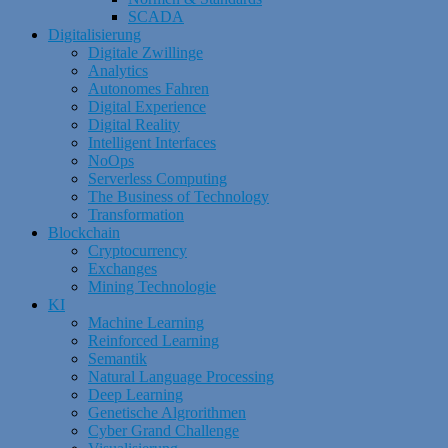
SCADA
Digitalisierung
Digitale Zwillinge
Analytics
Autonomes Fahren
Digital Experience
Digital Reality
Intelligent Interfaces
NoOps
Serverless Computing
The Business of Technology
Transformation
Blockchain
Cryptocurrency
Exchanges
Mining Technologie
KI
Machine Learning
Reinforced Learning
Semantik
Natural Language Processing
Deep Learning
Genetische Algrorithmen
Cyber Grand Challenge