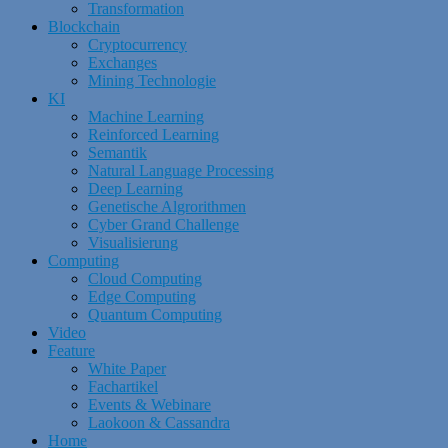
Transformation
Blockchain
Cryptocurrency
Exchanges
Mining Technologie
KI
Machine Learning
Reinforced Learning
Semantik
Natural Language Processing
Deep Learning
Genetische Algrorithmen
Cyber Grand Challenge
Visualisierung
Computing
Cloud Computing
Edge Computing
Quantum Computing
Video
Feature
White Paper
Fachartikel
Events & Webinare
Laokoon & Cassandra
Home