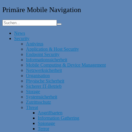
Primäre Mobile Navigation
News
Security
Antivirus
Application & Host Security
Endpoint Security
Informationssicherheit
Mobile Computing & Device Management
Netzwerksicherheit
Organisation
Physische Sicherheit
Sicherer IT-Betrieb
Storage
Systemsicherheit
Zutrittsschutz
Threat
Angriffsarten
Information Gathering
Spionage
Terror