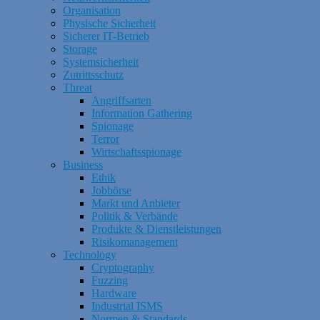
Organisation
Physische Sicherheit
Sicherer IT-Betrieb
Storage
Systemsicherheit
Zutrittsschutz
Threat
Angriffsarten
Information Gathering
Spionage
Terror
Wirtschaftsspionage
Business
Ethik
Jobbörse
Markt und Anbieter
Politik & Verbände
Produkte & Dienstleistungen
Risikomanagement
Technology
Cryptography
Fuzzing
Hardware
Industrial ISMS
Normen & Standards