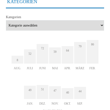
KATEGORIEN
Kategorien
86
79
72
64
59
52
8
AUG.
JULI
JUNI
MAI
APR.
MÄRZ
FEB.
51
49
47
44
40
JAN.
DEZ.
NOV.
OKT.
SEP.